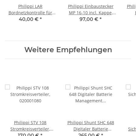
Philippi LAR
Philippi Einbaustecker
Phil
Bordnetzkontrolle für
MP 16-10 incl. Kappe,
das AC-Netz, 010000231
700501610
40,00 €
*
97,00 €
*
Weitere Empfehlungen
Philippi STV 108
Philippi Shunt SHC 648
Stromkreisverteiler,
Digitaler Batterie
Sic
020001080
Management Shunt P-
Stro
170,00 €
*
265,00 €
*