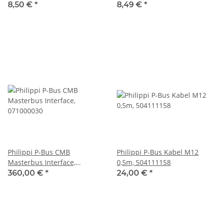
männlich M12, 504111151
weiblich M12, 504111156
8,50 €
*
8,49 €
*
Philippi P-Bus CMB
Philippi P-Bus Kabel M12
Masterbus Interface,
0,5m, 504111158
071000030
360,00 €
*
24,00 €
*