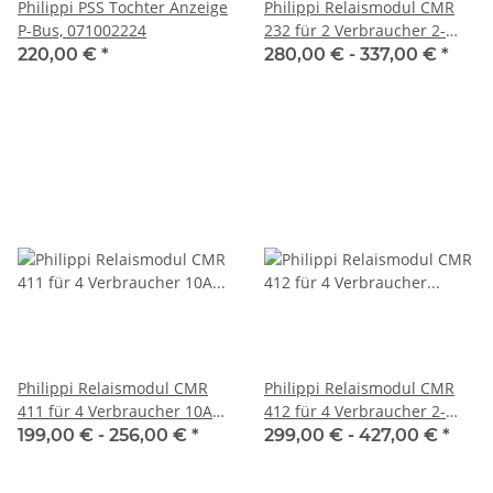
Philippi PSS Tochter Anzeige
Philippi Relaismodul CMR
P-Bus, 071002224
232 für 2 Verbraucher 2-
polig 30A 07100x232
220,00 €
*
280,00 € -
337,00 €
*
Philippi Relaismodul CMR
Philippi Relaismodul CMR
411 für 4 Verbraucher 10A
412 für 4 Verbraucher 2-
07100x811
polig 10A 07100x412
199,00 € -
256,00 €
*
299,00 € -
427,00 €
*