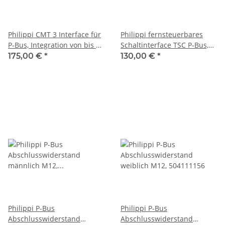
Philippi CMT 3 Interface für
Philippi fernsteuerbares
P-Bus, Integration von bis zu
Schaltinterface TSC P-Bus,
4 Tankgebern, 071000401
083020000
175,00 €
*
130,00 €
*
Philippi P-Bus
Philippi P-Bus
Abschlusswiderstand
Abschlusswiderstand