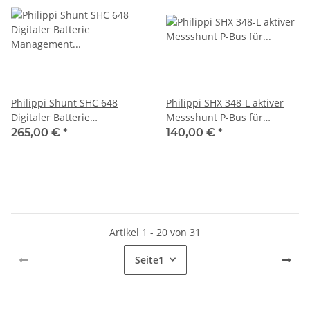
Philippi Shunt SHC 648
Philippi SHX 348-L aktiver
Digitaler Batterie
Messshunt P-Bus für
Management Shunt P-Bus,
Solarzellen oder
265,00 €
*
140,00 €
*
071000648
Windgenerator 071000306
Artikel 1 - 20 von 31
Seite
1