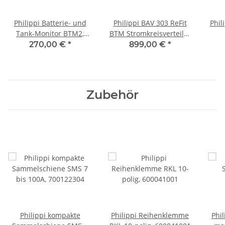
Philippi Batterie- und
Philippi BAV 303 ReFit
Phil
Tank-Monitor BTM2,
BTM Stromkreisverteiler
071004050
mit BTM2
St
270,00 €
*
899,00 €
*
Batteriemonitor,
030183015
Zubehör
Philippi kompakte
Philippi Reihenklemme
Phi