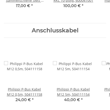
Sammelschiene SMS 7
RKL 10-polig, 600041001
ma
bis 100A, 700122304
17,00 €
*
100,00 €
*
Anschlusskabel
Philippi P-Bus Kabel
Philippi P-Bus Kabel
Phi
M12 0,5m, 504111158
M12 5m, 504111154
24,00 €
*
40,00 €
*