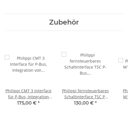
Zubehör
Philippi CMT 3 Interface
Philippi fernsteuerbares
Ph
für P-Bus, Integration
Schaltinterface TSC P-
M1
von bis zu 4 Tankgebern,
Bus, 083020000
175,00 €
*
130,00 €
*
071000401