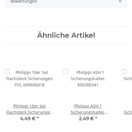
Bewertungen
Ähnliche Artikel
Philippi 10er Set
Philippi ASH 1
Flachsteck Sicherungen
Sicherungshalter,
Sic
FSS, 600600418
600300341
für 
4,49 €
*
2,49 €
*