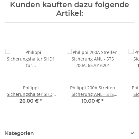
Kunden kauften dazu folgende
Artikel:
Philippi
Philippi 200A Streifen
Phi
Sicherungshalter SHD1
Sicherung ANL - STS
Si
für Streifensicherungen,
200A, 657016201
26,00 €
*
10,00 €
*
634001102
Kategorien