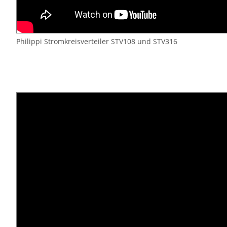
Philippi Stromkreisverteiler STV108 und STV316