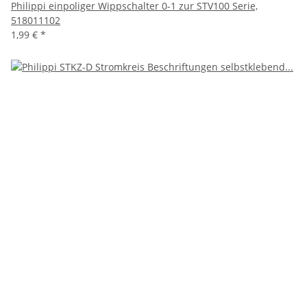
Philippi einpoliger Wippschalter 0-1 zur STV100 Serie,
518011102
1,99 €
*