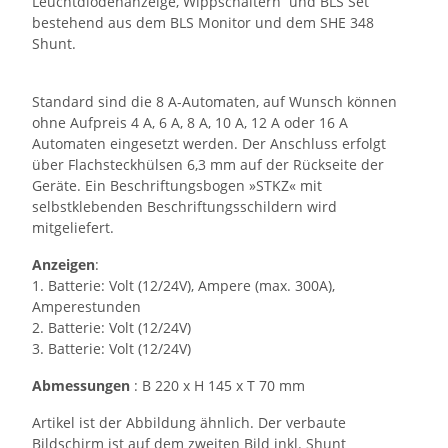
Leuchtdiodenanzeige, Wippschaltern und BLS Set
bestehend aus dem BLS Monitor und dem SHE 348
Shunt.
Standard sind die 8 A-Automaten, auf Wunsch können
ohne Aufpreis 4 A, 6 A, 8 A, 10 A, 12 A oder 16 A
Automaten eingesetzt werden. Der Anschluss erfolgt
über Flachsteckhülsen 6,3 mm auf der Rückseite der
Geräte. Ein Beschriftungsbogen »STKZ« mit
selbstklebenden Beschriftungsschildern wird
mitgeliefert.
Anzeigen
:
1. Batterie: Volt (12/24V), Ampere (max. 300A),
Amperestunden
2. Batterie: Volt (12/24V)
3. Batterie: Volt (12/24V)
Abmessungen
: B 220 x H 145 x T 70 mm
Artikel ist der Abbildung ähnlich. Der verbaute
Bildschirm ist auf dem zweiten Bild inkl. Shunt