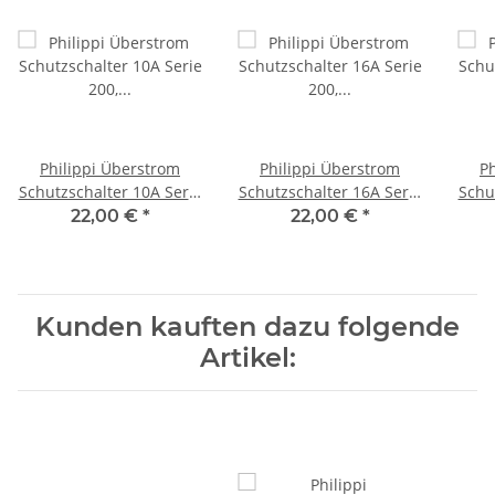
Philippi Überstrom
Philippi Überstrom
P
Schutzschalter 10A Serie
Schutzschalter 16A Serie
Schu
200, 131302010
200, 131302016
22,00 €
*
22,00 €
*
Kunden kauften dazu folgende
Artikel: