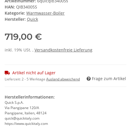
Artikelnummer:
6quicqib34005s
HAN:
QIB34005S
Kategorie:
Warmwasser-Boiler
Hersteller:
Quick
719,00 €
inkl. 19% USt. ,
Versandkostenfreie Lieferung
Artikel nicht auf Lager
Frage zum Artikel
Lieferzeit:
2 - 5 Werktage
Ausland abweichend
Herstellerinformationen:
Quick S.p.A.
Via Piangipane 120/A
Piangipane, Italien, 48124
quick@quickitaly.com
https://www.quickitaly.com