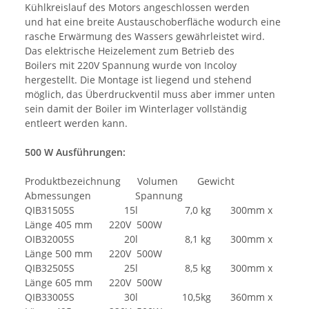
Kühlkreislauf des Motors angeschlossen werden
und hat eine breite Austauschoberfläche wodurch eine
rasche Erwärmung des Wassers gewährleistet wird.
Das elektrische Heizelement zum Betrieb des
Boilers mit 220V Spannung wurde von Incoloy
hergestellt. Die Montage ist liegend und stehend
möglich, das Überdruckventil muss aber immer unten
sein damit der Boiler im Winterlager vollständig
entleert werden kann.
500 W Ausführungen:
Produktbezeichnung Volumen Gewicht
Abmessungen Spannung
QIB31505S 15l 7,0 kg 300mm x
Länge 405 mm 220V 500W
OIB32005S 20l 8,1 kg 300mm x
Länge 500 mm 220V 500W
QIB32505S 25l 8,5 kg 300mm x
Länge 605 mm 220V 500W
QIB33005S 30l 10,5kg 360mm x