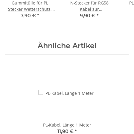
Gummitülle für PL
N-Stecker für RG58
PL
Stecker Wetterschutz,
Kabel zur
die Kabelöffnung ist
Selbstmontage
7,90 €
*
9,90 €
*
anpassbar
Ähnliche Artikel
PL-Kabel, Länge 1 Meter
11,90 €
*