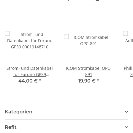
Strom- und Datenkabel
ICOM Stromkabel OPC-
Phil
für Furuno GP39
891
3
00019148710
Fl
44,00 €
*
19,90 €
*
Flan
Kategorien
Refit