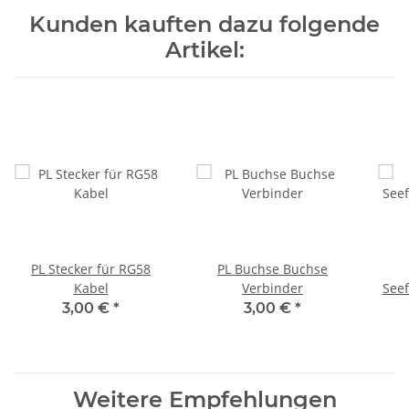
Kunden kauften dazu folgende
Artikel:
PL Stecker für RG58
PL Buchse Buchse
Kabel
Verbinder
See
3,00 €
*
3,00 €
*
Weitere Empfehlungen