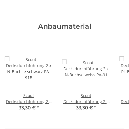
Anbaumaterial
Scout
Scout
Decksdurchführung 2 x
Decksdurchführung 2 x
Dec
N-Buchse schwarz PA-
N-Buchse weiss PA-91
PL-
33,30 €
*
33,30 €
*
91B