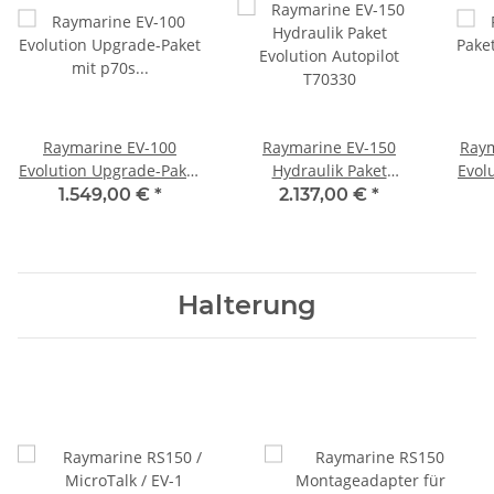
Raymarine EV-100
Raymarine EV-150
Raym
Evolution Upgrade-Paket
Hydraulik Paket
Evol
mit p70s Bediengerät,
Evolution Autopilot
1.549,00 €
*
2.137,00 €
*
EV-1 Sensor, ACU-100
T70330
Kontrolleinheit inklusive
Kabelsatz, T70281
Halterung