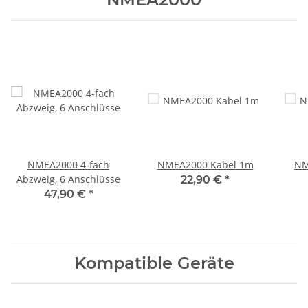
NMEA2000 4-fach
NMEA2000 Kabel 1m
NM
Abzweig, 6 Anschlüsse
22,90 €
*
47,90 €
*
Kompatible Geräte