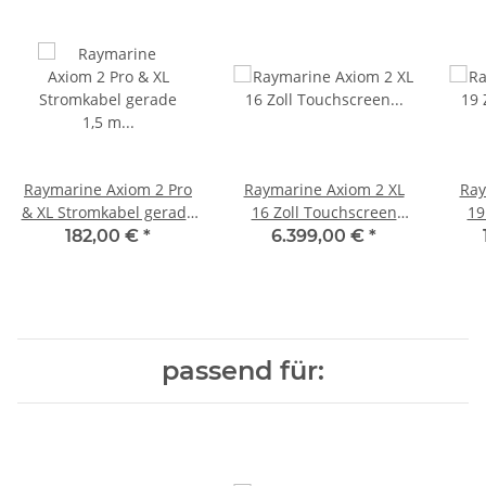
Raymarine Axiom 2 Pro
Raymarine Axiom 2 XL
Ray
& XL Stromkabel gerade
16 Zoll Touchscreen
19
1,5 m A80744
Multifunktionsgerät
Mu
182,00 €
*
6.399,00 €
*
E70661
passend für: