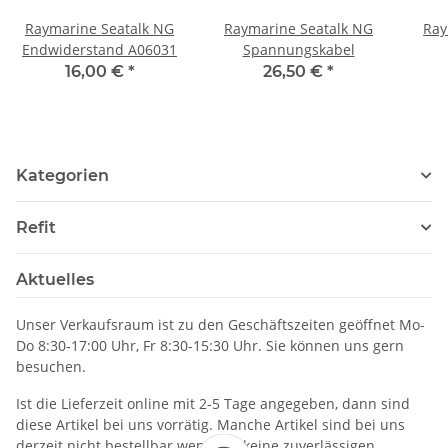
Raymarine Seatalk NG
Raymarine Seatalk NG
Ray
Endwiderstand A06031
Spannungskabel
16,00 €
*
26,50 €
*
Kategorien
Refit
Aktuelles
Unser Verkaufsraum ist zu den Geschäftszeiten geöffnet Mo-
Do 8:30-17:00 Uhr, Fr 8:30-15:30 Uhr. Sie können uns gern
besuchen.
Ist die Lieferzeit online mit 2-5 Tage angegeben, dann sind
diese Artikel bei uns vorrätig. Manche Artikel sind bei uns
derzeit nicht bestellbar wenn wir keine zuverlässigen