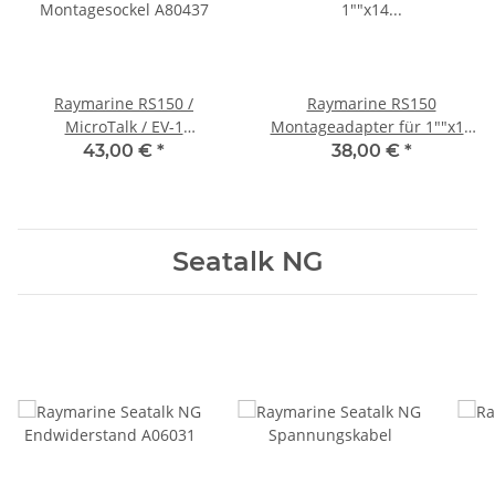
Raymarine RS150 /
Raymarine RS150
MicroTalk / EV-1
Montageadapter für 1""x14
Montagesockel A80437
TPI Stab / Relingsmontage
43,00 €
*
38,00 €
*
A80370
Seatalk NG