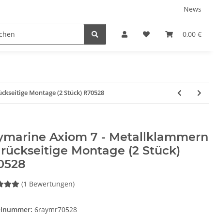
News
Karriere
Service
0,00 €
ckseitige Montage (2 Stück) R70528
ymarine Axiom 7 - Metallklammern
 rückseitige Montage (2 Stück)
0528
(1 Bewertungen)
elnummer:
6raymr70528