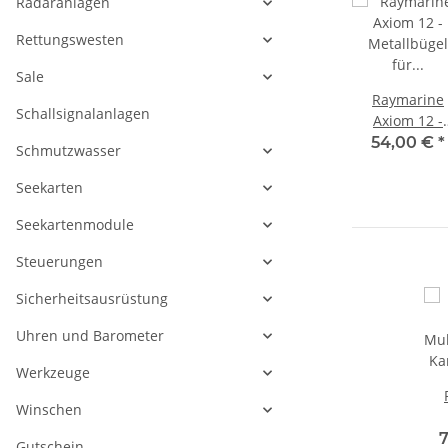
Radaranlagen
Rettungswesten
Sale
ne
Raymarine
Raymarine
Raymarine
Schallsignalanlagen
12
Montagebügel
Montagebügel
Axiom 12 -
gesatz
für Axiom Pro 12
für Axiom Pro 9 /
Metallbügel f
€
*
129,00 €
*
129,00 €
*
54,00 €
*
Schmutzwasser
9
/ eS12x, R70389
eS9x, R70384
rückseitige
Montage R705
Seekarten
Seekartenmodule
Steuerungen
Sicherheitsausrüstung
Uhren und Barometer
Werkzeuge
Winschen
Mul
7
Gutschein