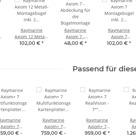
Raymarine
Raymarine
Raymarine
Axiom 12 Metall-
Axiom 7 -
Axiom 7
ür
Montagebügel
Abdeckung für
Montagebügel
102,00 €
*
48,00 €
*
102,00 €
*
inkl. 2
die
inkl. 2
34
Rändelschrauben
Bügelmontage
Rändelschraube
R70532
R70524
Passend für dies
Raymarine
Raymarine
Raymarine
Ra
Axiom+ 7
Axiom+ 7
Axiom+ 7
A
tifunktionsgerät
Multifunktionsgerät
RealVision - 7""
RealV
59,00 € -
759,00 € -
959,00 €
*
1.2