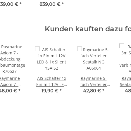
artenplotter
Kartenplotter
Einbauversion -
Multi
39,00 €
*
839,00 €
*
t optionaler
mit optionaler
Multifunktionsdisplay
Real
eekarte und
Seekarte und
RealVision 3D,
600
"" / 17,7 cm
7"" / 17,7 cm
600W Sonar,
inklu
Kunden kauften dazu fo
Display
Display
ohne Geber
fbauversion
Einbauversion
E70365-DISP
Aufb
E70634
E70634-DISP
E7
Raymarine
AIS Schalter 1x
Raymarine 5-
Raym
Axiom 7 -
Ein mit 12V LED
fach Verteiler
Seata
Abdeckung
& 1x Silent
Seatalk NG
Verbi
48,00 €
*
19,90 €
*
42,80 €
*
48
fbaumontage
YSAIS2
A06064
A
R70527