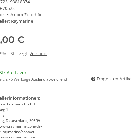
723193818374
R70528
orie:
Axiom Zubehör
ller:
Raymarine
,00 €
19% USt. , zzgl.
Versand
Stk Auf Lager
Frage zum Artikel
eit:
2 - 5 Werktage
Ausland abweichend
ellerinformationen:
rine Germany GmbH
weg 1
rg
g, Deutschland, 20359
//www.raymarine.com/de-
r-raymarine/contact
//www.raymarine.com