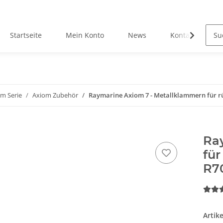
Startseite
Mein Konto
News
Kontakt
m Serie
Axiom Zubehör
Raymarine Axiom 7 - Metallklammern für rü
Ra
für
R7
Artik