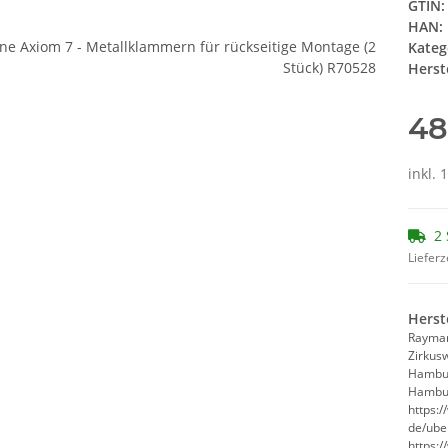
GTIN:
HAN:
Kateg
Herste
48
inkl. 
2 
Lieferz
Herst
Rayma
Zirkus
Hambu
Hambur
https:
de/ube
https: