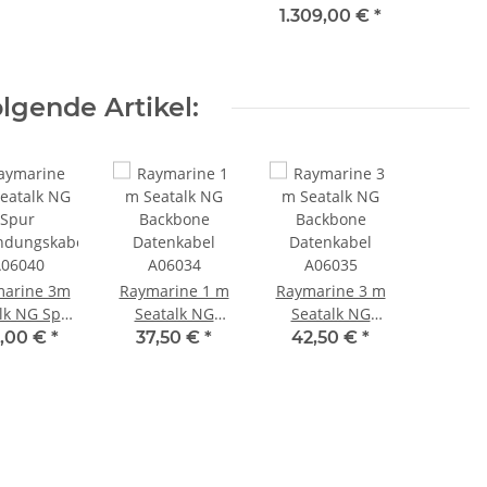
funktionsdisplay
Multifunktionsdisplay
Heckgeber und
1.309,00 €
*
Vision 3D,
RealVision 3D,
Lighthouse
W Sonar
600W Sonar,
Karte
sive RV-100
ohne Geber
lgende Artikel:
Geber
Aufbauversion
auversion
E70365
0365-03
arine 3m
Raymarine 1 m
Raymarine 3 m
lk NG Spur
Seatalk NG
Seatalk NG
ndungskabel
Backbone
Backbone
,00 €
*
37,50 €
*
42,50 €
*
06040
Datenkabel
Datenkabel
A06034
A06035