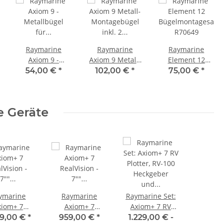
Raymarine
Raymarine
Raymarine
Axiom 9 -
Axiom 9 Metall-
Element 12
Metallbügel für
Montagebügel
Bügelmontagesatz
54,00 €
*
102,00 €
*
75,00 €
*
rückseitige
inkl. 2
R70649
n
Montage R70531
Rändelschrauben
R70529
e Geräte
ymarine
Raymarine
Raymarine Set:
xiom+ 7
Axiom+ 7
Axiom+ 7 RV
ision - 7""
RealVision - 7""
Plotter, RV-100
69,00 €
*
959,00 €
*
1.229,00 € -