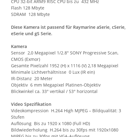
CPU 32-bit ARM9 RISC CPU bis zu 432 MHz
Flash 128 Mbyte
SDRAM 128 Mbyte
Diese Kamera ist passend für Raymarine aSerie, cSerie,
eSerie und gS Serie.
Kamera
Sensor 2,0 Megapixel 1/2.8" SONY Progressive Scan,
CMOS (Exmor)
Gesamte Pixelzahl 1952 (H) x 1116 (V) 2,18 Megapixel
Minimale Lichtverhältnisse 0 Lux (IR ein)
IR-Distanz 20 Meter
Objektiv 6 mm Megapixel Platinen-Objektiv
Blickwinkel ca. 33° vertikal / 53° horizontal
Video Spezifikation
Videokompression H.264 High MJPEG – Bildqualität: 3
Stufen
Auflösung Bis zu 1920 x 1080 (Full HD)
Bildwiederholung H.264 bis zu 30fps mit 1920x1080
MJPEG bis zu 30fps mit VGA-Auflösung