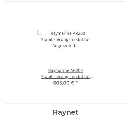
Raymarine AR200
Stabilisierungsmodul für
Augmented Reality und die
605,00 €
*
IP Kamera E70537
Raynet