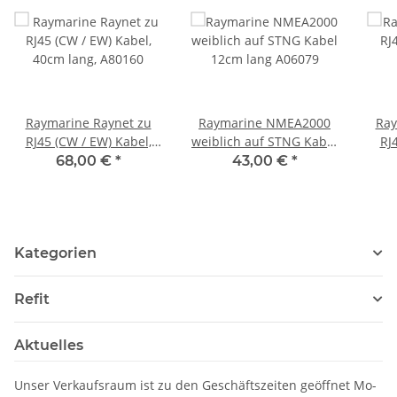
Raymarine Raynet zu
Raymarine NMEA2000
Ray
RJ45 (CW / EW) Kabel,
weiblich auf STNG Kabel
RJ
40cm lang, A80160
12cm lang A06079
68,00 €
*
43,00 €
*
Kategorien
Refit
Aktuelles
Unser Verkaufsraum ist zu den Geschäftszeiten geöffnet Mo-