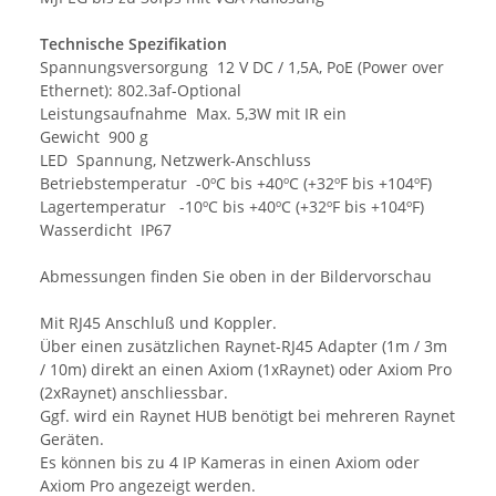
Technische Spezifikation
Spannungsversorgung 12 V DC / 1,5A, PoE (Power over
Ethernet): 802.3af-Optional
Leistungsaufnahme Max. 5,3W mit IR ein
Gewicht 900 g
LED Spannung, Netzwerk-Anschluss
Betriebstemperatur -0ºC bis +40ºC (+32ºF bis +104ºF)
Lagertemperatur -10ºC bis +40ºC (+32ºF bis +104ºF)
Wasserdicht IP67
Abmessungen finden Sie oben in der Bildervorschau
Mit RJ45 Anschluß und Koppler.
Über einen zusätzlichen Raynet-RJ45 Adapter (1m / 3m
/ 10m) direkt an einen Axiom (1xRaynet) oder Axiom Pro
(2xRaynet) anschliessbar.
Ggf. wird ein Raynet HUB benötigt bei mehreren Raynet
Geräten.
Es können bis zu 4 IP Kameras in einen Axiom oder
Axiom Pro angezeigt werden.