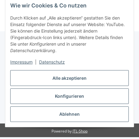
Informationen
Wie wir Cookies & Co nutzen
Durch Klicken auf „Alle akzeptieren“ gestatten Sie den
Einsatz folgender Dienste auf unserer Website: YouTube.
Sie können die Einstellung jederzeit ändern
(Fingerabdruck-Icon links unten). Weitere Details finden
Sie unter
Konfigurieren
und in unserer
Datenschutzerklärung
.
Gesetzliche Informationen
Impressum
|
Datenschutz
Alle akzeptieren
Vertrag widerrufen
Konfigurieren
Ablehnen
* Alle Preise inkl. gesetzlicher USt., zzgl.
Versand
Powered by
JTL-Shop