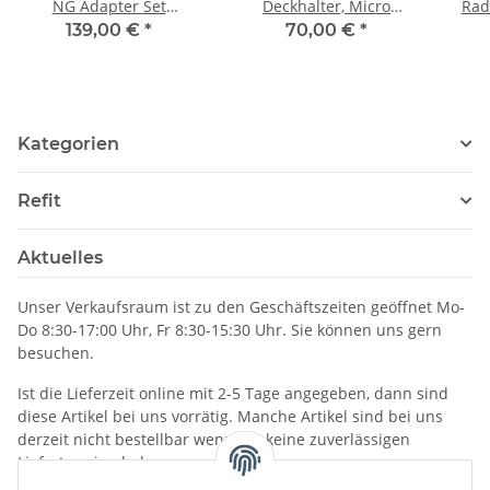
NG Adapter Set
Deckhalter, Micro
Rad
Raymarine E22158
Compass
139,00 €
*
70,00 €
*
Kategorien
Refit
Aktuelles
Unser Verkaufsraum ist zu den Geschäftszeiten geöffnet Mo-
Do 8:30-17:00 Uhr, Fr 8:30-15:30 Uhr. Sie können uns gern
besuchen.
Ist die Lieferzeit online mit 2-5 Tage angegeben, dann sind
diese Artikel bei uns vorrätig. Manche Artikel sind bei uns
derzeit nicht bestellbar wenn wir keine zuverlässigen
Liefertermine haben.