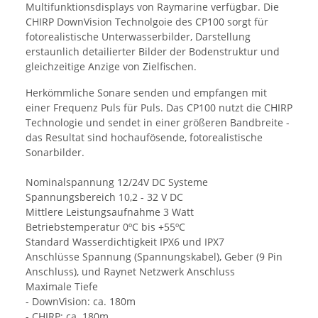
Multifunktionsdisplays von Raymarine verfügbar. Die
CHIRP DownVision Technolgoie des CP100 sorgt für
fotorealistische Unterwasserbilder, Darstellung
erstaunlich detailierter Bilder der Bodenstruktur und
gleichzeitige Anzige von Zielfischen.
Herkömmliche Sonare senden und empfangen mit
einer Frequenz Puls für Puls. Das CP100 nutzt die CHIRP
Technologie und sendet in einer größeren Bandbreite -
das Resultat sind hochaufösende, fotorealistische
Sonarbilder.
Nominalspannung 12/24V DC Systeme
Spannungsbereich 10,2 - 32 V DC
Mittlere Leistungsaufnahme 3 Watt
Betriebstemperatur 0ºC bis +55ºC
Standard Wasserdichtigkeit IPX6 und IPX7
Anschlüsse Spannung (Spannungskabel), Geber (9 Pin
Anschluss), und Raynet Netzwerk Anschluss
Maximale Tiefe
- DownVision: ca. 180m
- CHIRP: ca. 180m