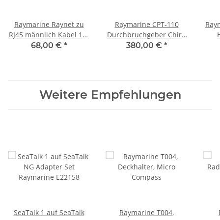
Raymarine Raynet zu
Raymarine CPT-110
Raym
RJ45 männlich Kabel 1m
Durchbruchgeber Chirp
A62360
Downvision A80277
Do
68,00 €
*
380,00 €
*
Weitere Empfehlungen
SeaTalk 1 auf SeaTalk
Raymarine T004,