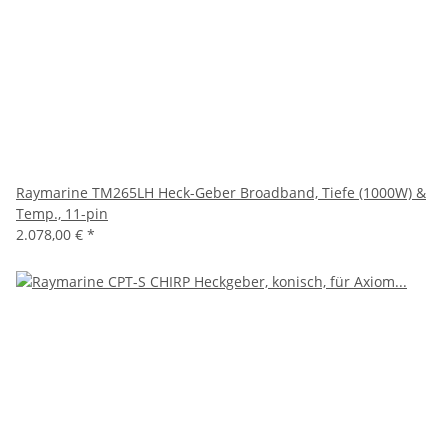
Raymarine TM265LH Heck-Geber Broadband, Tiefe (1000W) &
Temp., 11-pin
2.078,00 €
*