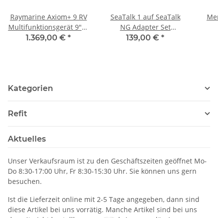
Raymarine Axiom+ 9 RV
SeaTalk 1 auf SeaTalk
Men
Multifunktionsgerät 9"" /
NG Adapter Set
22,8cm Display mit
Raymarine E22158
v
1.369,00 €
*
139,00 €
*
integrierten RealVision
Trim
3D, 600W Sonar, ohne
für 
Geber E70637
Kategorien
Refit
Aktuelles
Unser Verkaufsraum ist zu den Geschäftszeiten geöffnet Mo-
Do 8:30-17:00 Uhr, Fr 8:30-15:30 Uhr. Sie können uns gern
besuchen.
Ist die Lieferzeit online mit 2-5 Tage angegeben, dann sind
diese Artikel bei uns vorrätig. Manche Artikel sind bei uns