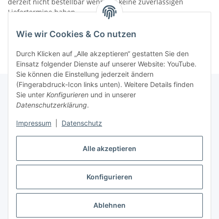
derzeit nicht bestellbar wenn wir keine zuverlässigen
Liefertermine haben.
Informationen
Wie wir Cookies & Co nutzen
Durch Klicken auf „Alle akzeptieren“ gestatten Sie den
Einsatz folgender Dienste auf unserer Website: YouTube.
Sie können die Einstellung jederzeit ändern
(Fingerabdruck-Icon links unten). Weitere Details finden
Sie unter
Konfigurieren
und in unserer
Datenschutzerklärung
.
Gesetzliche Informationen
Impressum
|
Datenschutz
Alle akzeptieren
Vertrag widerrufen
Konfigurieren
Ablehnen
* Alle Preise inkl. gesetzlicher USt., zzgl.
Versand