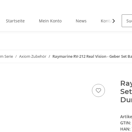
Startseite
Mein Konto
News
Kontakt
m Serie
Axiom Zubehör
Raymarine RV-212 Real Vision - Geber Set 
Ray
Set
Du
Artik
GTIN:
HAN: