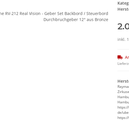
Kateg
Herste
2.
inkl. 
Ar
Lieferz
Herst
Rayma
Zirkus
Hambu
Hambur
https:
de/ube
https: