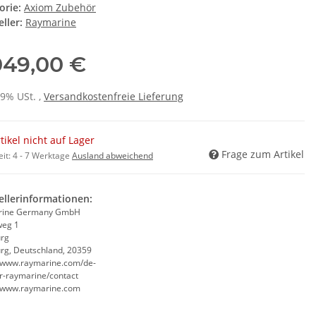
orie:
Axiom Zubehör
ller:
Raymarine
049,00 €
19% USt. ,
Versandkostenfreie Lieferung
tikel nicht auf Lager
Frage zum Artikel
eit:
4 - 7 Werktage
Ausland abweichend
ellerinformationen:
rine Germany GmbH
weg 1
rg
g, Deutschland, 20359
//www.raymarine.com/de-
r-raymarine/contact
//www.raymarine.com