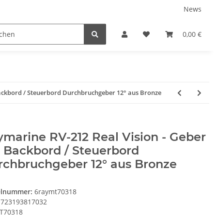
News
Karriere
Service
0,00 €
Backbord / Steuerbord Durchbruchgeber 12° aus Bronze
marine RV-212 Real Vision - Geber
 Backbord / Steuerbord
rchbruchgeber 12° aus Bronze
elnummer:
6raymt70318
723193817032
T70318