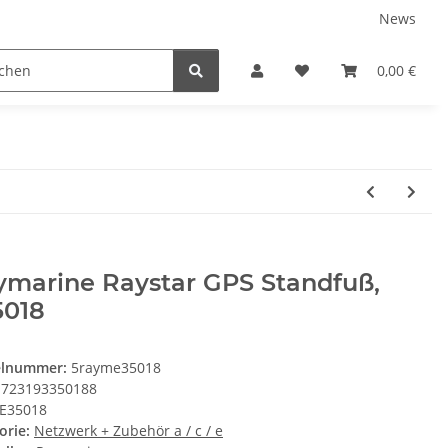
News
Service
0,00 €
ymarine Raystar GPS Standfuß,
5018
elnummer:
5rayme35018
723193350188
E35018
orie:
Netzwerk + Zubehör a / c / e