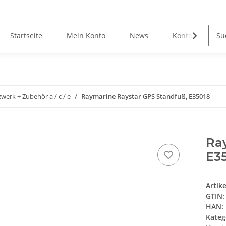
Startseite
Mein Konto
News
Kontakt
werk + Zubehör a / c / e
Raymarine Raystar GPS Standfuß, E35018
Ra
E3
Artik
GTIN:
HAN:
Kateg