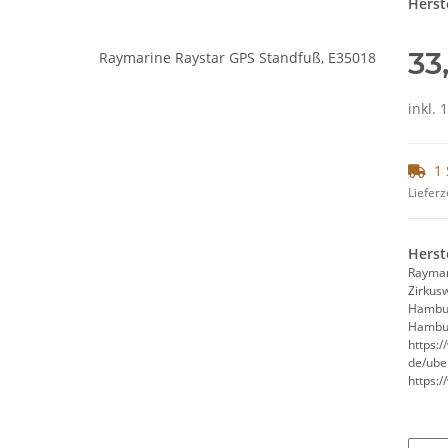
Herste
33
inkl. 
1 
Lieferz
Herst
Rayma
Zirkus
Hambu
Hambur
https:
de/ube
https: