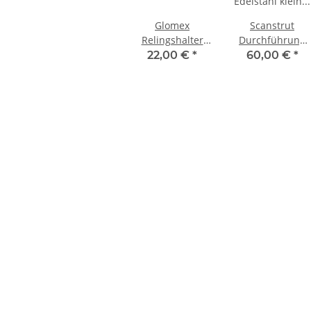
Glomex
Scanstrut
Relingshalter
Durchführung
1""14 RA145
DS21B-S
22,00 €
*
60,00 €
*
Edelstahl klein
für 9-14mm
Kabel