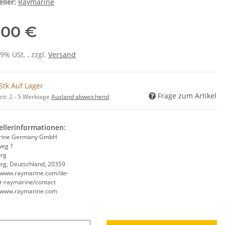
ller:
Raymarine
,00 €
19% USt. , zzgl.
Versand
Stk Auf Lager
Frage zum Artikel
eit:
2 - 5 Werktage
Ausland abweichend
ellerinformationen:
rine Germany GmbH
weg 1
rg
g, Deutschland, 20359
//www.raymarine.com/de-
r-raymarine/contact
//www.raymarine.com