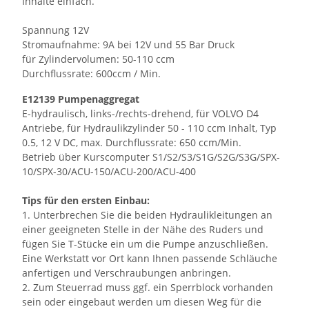
Inhalte einfach.
Spannung 12V
Stromaufnahme: 9A bei 12V und 55 Bar Druck
für Zylindervolumen: 50-110 ccm
Durchflussrate: 600ccm / Min.
E12139 Pumpenaggregat
E-hydraulisch, links-/rechts-drehend, für VOLVO D4
Antriebe, für Hydraulikzylinder 50 - 110 ccm Inhalt, Typ
0.5, 12 V DC, max. Durchflussrate: 650 ccm/Min.
Betrieb über Kurscomputer S1/S2/S3/S1G/S2G/S3G/SPX-
10/SPX-30/ACU-150/ACU-200/ACU-400
Tips für den ersten Einbau:
1. Unterbrechen Sie die beiden Hydraulikleitungen an
einer geeigneten Stelle in der Nähe des Ruders und
fügen Sie T-Stücke ein um die Pumpe anzuschließen.
Eine Werkstatt vor Ort kann Ihnen passende Schläuche
anfertigen und Verschraubungen anbringen.
2. Zum Steuerrad muss ggf. ein Sperrblock vorhanden
sein oder eingebaut werden um diesen Weg für die