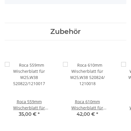
Zubehör
Roca 559mm
Roca 610mm
Wischerblatt für
Wischerblatt für
W25,W38
W25,W38 520824/
W
35,00 €
*
42,00 €
*
520822/1210017
1210018