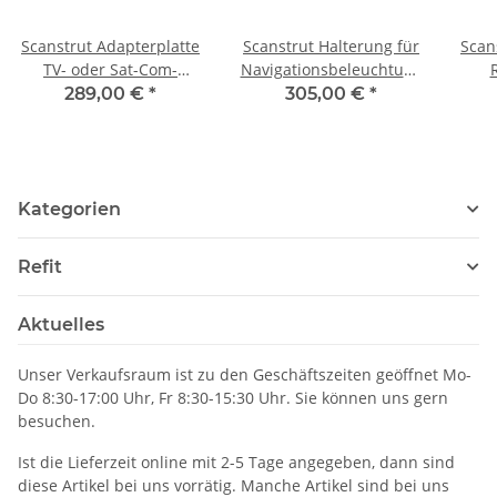
Scanstrut Adapterplatte
Scanstrut Halterung für
Scan
TV- oder Sat-Com-
Navigationsbeleuchtung
Antennen DPT-S-PLATE-
oder Suchscheinwerfer
289,00 €
*
305,00 €
*
02
DPT-LB-01
Po
Kategorien
Refit
Aktuelles
Unser Verkaufsraum ist zu den Geschäftszeiten geöffnet Mo-
Do 8:30-17:00 Uhr, Fr 8:30-15:30 Uhr. Sie können uns gern
besuchen.
Ist die Lieferzeit online mit 2-5 Tage angegeben, dann sind
diese Artikel bei uns vorrätig. Manche Artikel sind bei uns