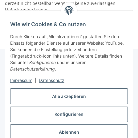
derzeit nicht bestellbar wenn wir keine zuverlässigen
Liefertermine haben.
Informationen
Wie wir Cookies & Co nutzen
Durch Klicken auf „Alle akzeptieren“ gestatten Sie den
Einsatz folgender Dienste auf unserer Website: YouTube.
Sie können die Einstellung jederzeit ändern
(Fingerabdruck-Icon links unten). Weitere Details finden
Sie unter
Konfigurieren
und in unserer
Datenschutzerklärung
.
Gesetzliche Informationen
Impressum
|
Datenschutz
Alle akzeptieren
Vertrag widerrufen
Konfigurieren
Ablehnen
* Alle Preise inkl. gesetzlicher USt., zzgl.
Versand