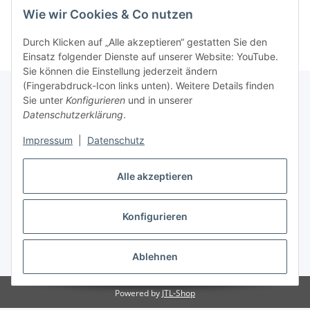
Informationen
Wie wir Cookies & Co nutzen
Durch Klicken auf „Alle akzeptieren“ gestatten Sie den
Einsatz folgender Dienste auf unserer Website: YouTube.
Sie können die Einstellung jederzeit ändern
(Fingerabdruck-Icon links unten). Weitere Details finden
Sie unter
Konfigurieren
und in unserer
Datenschutzerklärung
.
Gesetzliche Informationen
Impressum
|
Datenschutz
Alle akzeptieren
Vertrag widerrufen
Konfigurieren
Ablehnen
* Alle Preise inkl. gesetzlicher USt., zzgl.
Versand
Powered by
JTL-Shop