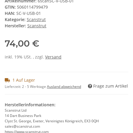
Artikelnummer:
6scanSC-V-USB-01
GTIN:
5060114799479
HAN:
SC-V-USB-01
Kategorie:
Scanstrut
Hersteller:
Scanstrut
74,00 €
inkl. 19% USt. , zzgl.
Versand
1 Auf Lager
Frage zum Artikel
Lieferzeit:
2 - 5 Werktage
Ausland abweichend
Herstellerinformationen:
Scanstrut Ltd
14 Dart Business Park
Clyst St. George, Exeter, Vereinigtes Königreich, EX3 0QH
sales@scanstrut.com
https://www.scanstrut.com