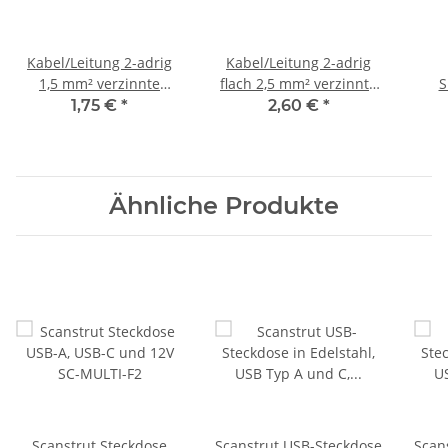
Kabel/Leitung 2-adrig
Kabel/Leitung 2-adrig
1,5 mm² verzinnte
flach 2,5 mm² verzinnte
S
Litzenleitung
Litzenleitung
1,75 €
*
2,60 €
*
rot/schwarz
rot/schwarz
Ähnliche Produkte
Scanstrut Steckdose
Scanstrut USB-Steckdose
Scan