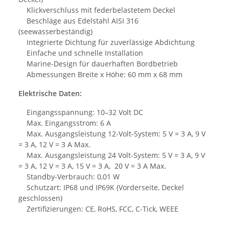
Klickverschluss mit federbelastetem Deckel
Beschläge aus Edelstahl AISI 316
(seewasserbeständig)
Integrierte Dichtung für zuverlässige Abdichtung
Einfache und schnelle Installation
Marine-Design für dauerhaften Bordbetrieb
Abmessungen Breite x Höhe: 60 mm x 68 mm
Elektrische Daten:
Eingangsspannung: 10–32 Volt DC
Max. Eingangsstrom: 6 A
Max. Ausgangsleistung 12-Volt-System: 5 V = 3 A, 9 V
= 3 A, 12 V = 3 A Max.
Max. Ausgangsleistung 24 Volt-System: 5 V = 3 A, 9 V
= 3 A, 12 V = 3 A, 15 V = 3 A, 20 V = 3 A Max.
Standby-Verbrauch: 0,01 W
Schutzart: IP68 und IP69K (Vorderseite, Deckel
geschlossen)
Zertifizierungen: CE, RoHS, FCC, C-Tick, WEEE