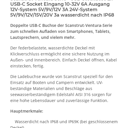
USB-C Socket Eingang 10-32V 6A Ausgang
12V-System 5V/9V/12V 3A 24V-System
5V/9V/12V/15V/20V 3a wasserdicht nach IP68
Doppelte USB-C Buchse der Scanstrut-Ventura-Serie
zum schnellen Aufladen von Smartphones, Tablets,
Lautsprechern, und vielem mehr.
Der federbelastete, wasserdichte Deckel mit
Klickverschluss ermöglicht eine sichere Nutzung im
Außen- und Innenbereich. Einfach Deckel öffnen, Kabel
einstecken, fertig.
Die Ladebuchse wurde von Scanstrut speziell für den
Einsatz auf Booten und Campern entwickelt. UV-
beständige Materialien und Beschläge aus
seewasserbeständigem Edelstahl AISI 316 sorgen für
eine hohe Lebensdauer und zuverlässige Funktion.
Hauptmerkmale:
Wasserdicht nach IP68 und IP69K (bei geschlossenem
Deckel)