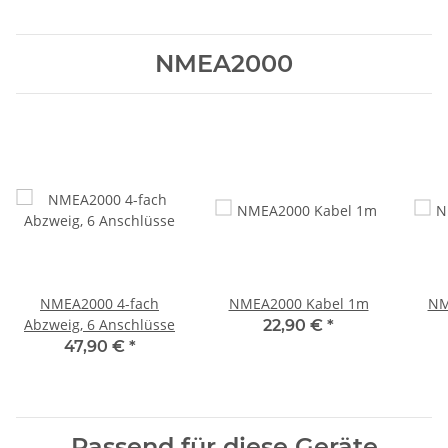
NMEA2000
NMEA2000 4-fach
NMEA2000 Kabel 1m
NM
Abzweig, 6 Anschlüsse
22,90 €
*
47,90 €
*
Passend für diese Geräte