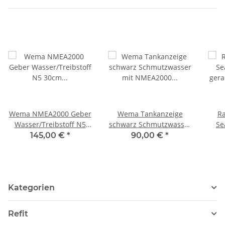
Wema NMEA2000 Geber
Wema Tankanzeige
Ra
Wasser/Treibstoff N5
schwarz Schmutzwasser
Se
30cm 21352211/250300
mit NMEA2000
ger
145,00 €
*
90,00 €
*
Anschluss
m
21352160/210697
Kategorien
Refit