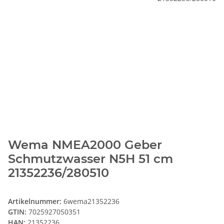
Wema NMEA2000 Geber
Schmutzwasser N5H 51 cm
21352236/280510
Artikelnummer:
6wema21352236
GTIN:
7025927050351
HAN:
21352236