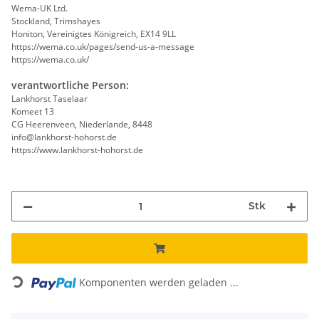
Wema-UK Ltd.
Stockland, Trimshayes
Honiton, Vereinigtes Königreich, EX14 9LL
https://wema.co.uk/pages/send-us-a-message
https://wema.co.uk/
verantwortliche Person:
Lankhorst Taselaar
Komeet 13
CG Heerenveen, Niederlande, 8448
info@lankhorst-hohorst.de
https://www.lankhorst-hohorst.de
Stk
Loading...
Komponenten werden geladen ...