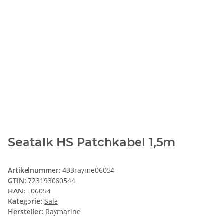
Seatalk HS Patchkabel 1,5m
Artikelnummer:
433rayme06054
GTIN:
723193060544
HAN:
E06054
Kategorie:
Sale
Hersteller:
Raymarine