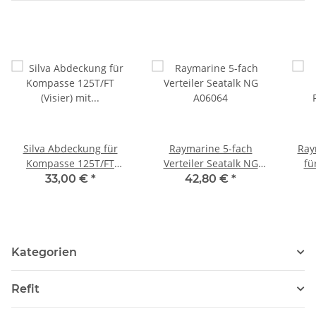
Silva Abdeckung für
Raymarine 5-fach
Ray
Kompasse 125T/FT
Verteiler Seatalk NG
fü
(Visier) mit Beleuchtung
A06064
33,00 €
*
42,80 €
*
6643-18
Kategorien
Refit