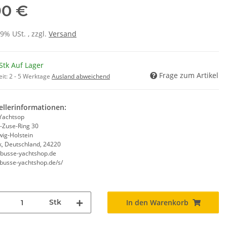
90 €
19% USt. , zzgl.
Versand
Stk Auf Lager
Frage zum Artikel
eit:
2 - 5 Werktage
Ausland abweichend
ellerinformationen:
Yachtsop
-Zuse-Ring 30
wig-Holstein
k, Deutschland, 24220
busse-yachtshop.de
/busse-yachtshop.de/s/
Stk
In den Warenkorb