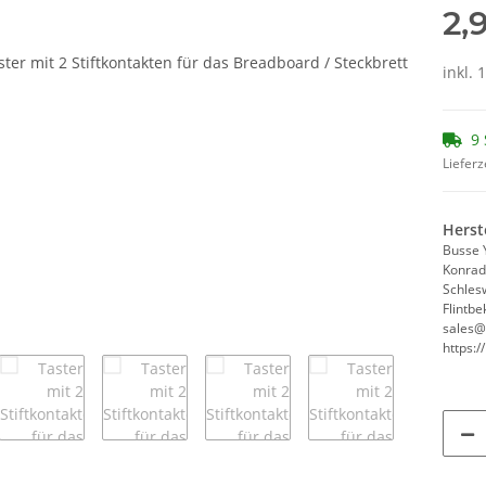
2,
inkl. 
9 
Lieferz
Herst
Busse 
Konrad
Schles
Flintbe
sales@
https:/