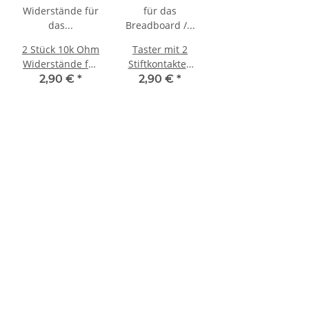
2 Stück 10k Ohm
Taster mit 2
Widerstände für
Stiftkontakten
das Breadboard
für das
2,90 €
*
2,90 €
*
/ Steckbrett
Breadboard /
Steckbrett