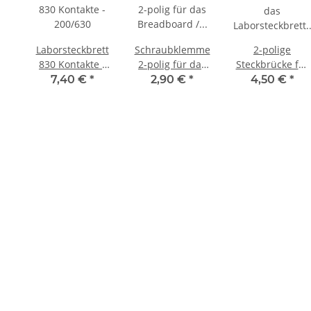
Laborsteckbrett
Schraubklemme
2-polige
830 Kontakte -
2-polig für das
Steckbrücke für
200/630
Breadboard /
das
7,40 €
*
2,90 €
*
4,50 €
*
Steckbrett 88.1
Laborsteckbrett
mit
Schraubklemme
und Verbingung
oben zu unten