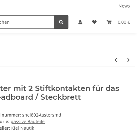
News
Service
0,00 €
ter mit 2 Stiftkontakten für das
adboard / Steckbrett
elnummer:
shel802-tastersmd
orie:
passive Bauteile
ller:
Kiel Nautik