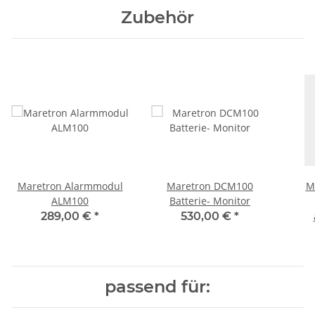
Zubehör
Maretron Alarmmodul
Maretron DCM100
M
ALM100
Batterie- Monitor
Ü
289,00 €
*
530,00 €
*
passend für: