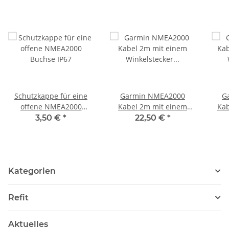
Schutzkappe für eine
Garmin NMEA2000
G
offene NMEA2000
Kabel 2m mit einem
Kab
Buchse IP67
Winkelstecker 010-
W
3,50 €
*
22,50 €
*
11089-00
Kategorien
Refit
Aktuelles