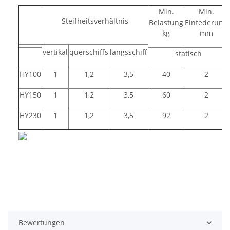
Min.
Min.
Steifheitsverhältnis
Belastung
Einfederung
kg
mm
vertikal
querschiffs
längsschiff
statisch
HY100
1
1,2
3,5
40
2
HY150
1
1,2
3,5
60
2
HY230
1
1,2
3,5
92
2
Bewertungen