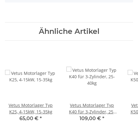
Ähnliche Artikel
Vetus Motorlager Typ
Vetus Motorlager Typ
Vet
K25, 4-15kW, 15-35kg
K40 für 3-Zylinder, 25-
K50
40kg
65,00 €
*
109,00 €
*