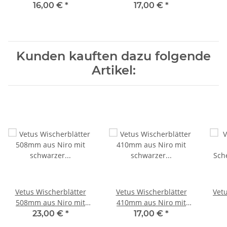
hochglanzpoliertem Niro
schwarzer
hoch
16,00 €
*
17,00 €
*
Einbrennlackierung
Kunden kauften dazu folgende
Artikel:
Vetus Wischerblätter
Vetus Wischerblätter
Vet
508mm aus Niro mit
410mm aus Niro mit
schwarzer
schwarzer
Sc
23,00 €
*
17,00 €
*
Einbrennlackierung
Einbrennlackierung
lang