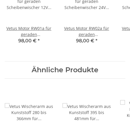
Vetus Motor RW01a für
Vetus Motor RW02a für
Vet
geraden
geraden
Scheibenwischer 12V
Scheibenwischer 24V
Sc
98,00 €
*
98,00 €
*
lange 2"" Welle verzahnt
lange 2"" Welle verzahnt
kurz
Ähnliche Produkte