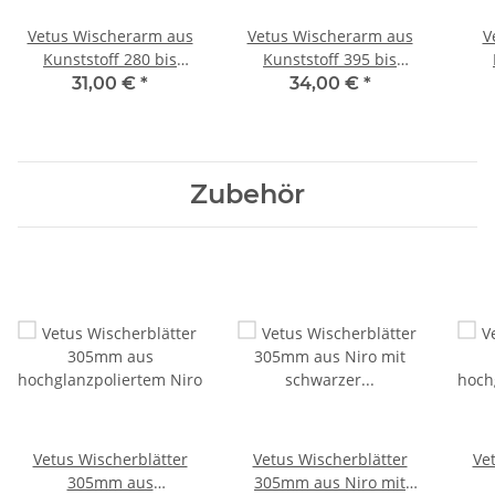
Vetus Wischerarm aus
Vetus Wischerarm aus
V
Kunststoff 280 bis
Kunststoff 395 bis
366mm für gerade Welle
481mm für gerade Welle
K
31,00 €
*
34,00 €
*
RW RWAS
RW RWAL
393m
Zubehör
Vetus Wischerblätter
Vetus Wischerblätter
Ve
305mm aus
305mm aus Niro mit