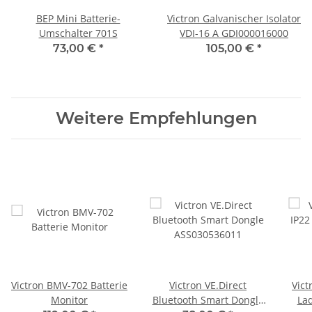
BEP Mini Batterie-
Victron Galvanischer Isolator
Umschalter 701S
VDI-16 A GDI000016000
73,00 €
*
105,00 €
*
Weitere Empfehlungen
Victron BMV-702 Batterie
Victron VE.Direct
Vict
Monitor
Bluetooth Smart Dongle
Lad