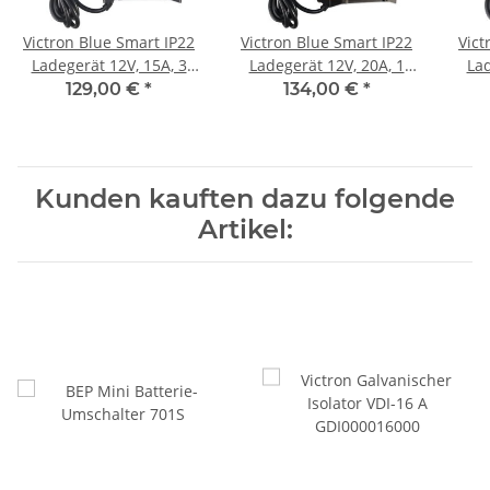
Victron Blue Smart IP22
Victron Blue Smart IP22
Vict
Ladegerät 12V, 15A, 3
Ladegerät 12V, 20A, 1
Lad
Ausgänge, mit Bluetooth
Ausgang, mit Bluetooth
Ausg
129,00 €
*
134,00 €
*
BPC121544002
BPC122042002
Kunden kauften dazu folgende
Artikel: