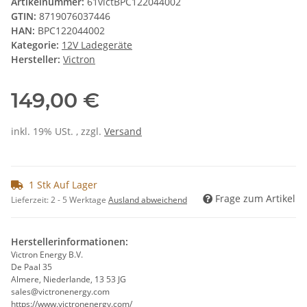
Artikelnummer:
61victBPC122044002
GTIN:
8719076037446
HAN:
BPC122044002
Kategorie:
12V Ladegeräte
Hersteller:
Victron
149,00 €
inkl. 19% USt. , zzgl.
Versand
1 Stk Auf Lager
Frage zum Artikel
Lieferzeit:
2 - 5 Werktage
Ausland abweichend
Herstellerinformationen:
Victron Energy B.V.
De Paal 35
Almere, Niederlande, 13 53 JG
sales@victronenergy.com
https://www.victronenergy.com/