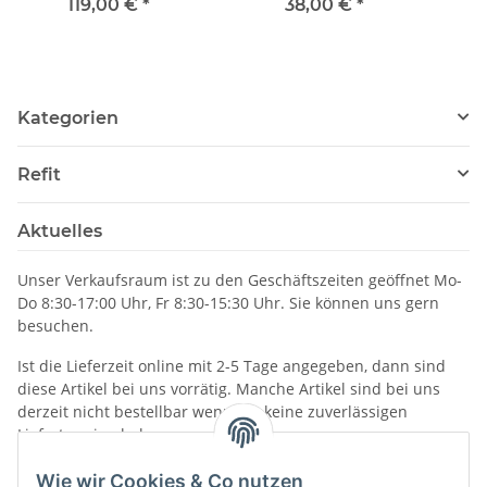
ASS030536011
Ausg
119,00 €
*
38,00 €
*
Kategorien
Refit
Aktuelles
Unser Verkaufsraum ist zu den Geschäftszeiten geöffnet Mo-
Do 8:30-17:00 Uhr, Fr 8:30-15:30 Uhr. Sie können uns gern
besuchen.
Ist die Lieferzeit online mit 2-5 Tage angegeben, dann sind
diese Artikel bei uns vorrätig. Manche Artikel sind bei uns
derzeit nicht bestellbar wenn wir keine zuverlässigen
Liefertermine haben.
Informationen
Wie wir Cookies & Co nutzen