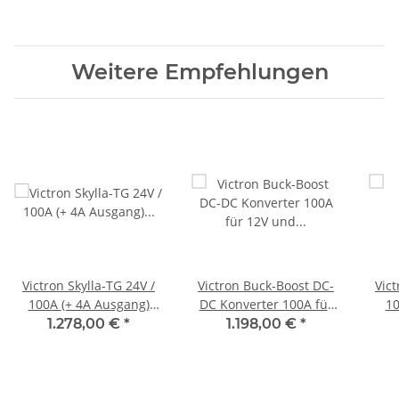
Weitere Empfehlungen
Victron Skylla-TG 24V /
Victron Buck-Boost DC-
Vict
100A (+ 4A Ausgang)
DC Konverter 100A für
1
Ladegerät 230V
12V und 24V Systeme
1.278,00 €
*
1.198,00 €
*
SDTG2401001
ORI303100000