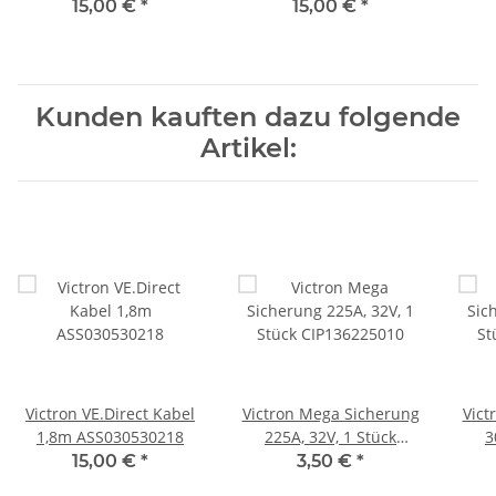
ASS030531209
15,00 €
*
15,00 €
*
Kunden kauften dazu folgende
Artikel:
Victron VE.Direct Kabel
Victron Mega Sicherung
Vict
1,8m ASS030530218
225A, 32V, 1 Stück
3
CIP136225010
15,00 €
*
3,50 €
*