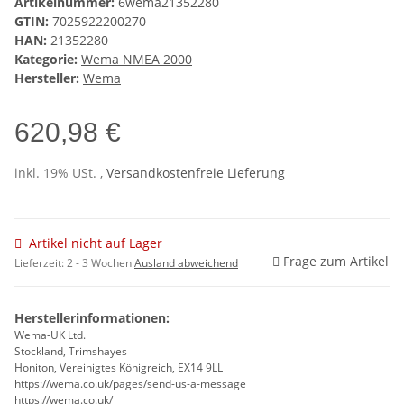
Artikelnummer:
6wema21352280
GTIN:
7025922200270
HAN:
21352280
Kategorie:
Wema NMEA 2000
Hersteller:
Wema
620,98 €
inkl. 19% USt. ,
Versandkostenfreie Lieferung
Artikel nicht auf Lager
Frage zum Artikel
Lieferzeit:
2 - 3 Wochen
Ausland abweichend
Herstellerinformationen:
Wema-UK Ltd.
Stockland, Trimshayes
Honiton, Vereinigtes Königreich, EX14 9LL
https://wema.co.uk/pages/send-us-a-message
https://wema.co.uk/