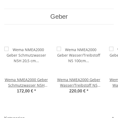
Geber
Wema NMEA2000 Geber
Wema NMEA2000 Geber
Wem
Schmutzwasser N5H
Wasser/Treibstoff N5
Was
20,5 cm
100cm 21352225/251000
55c
172,00 €
*
220,00 €
*
21352233/280205