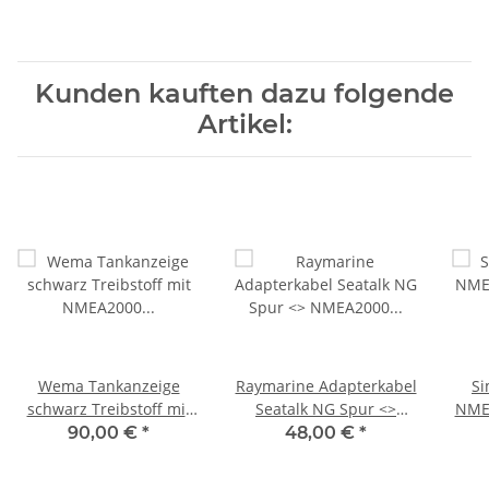
21352152/210620
21352150/210610
2
Kunden kauften dazu folgende
Artikel:
Wema Tankanzeige
Raymarine Adapterkabel
Si
schwarz Treibstoff mit
Seatalk NG Spur <>
NMEA
NMEA2000 Anschluss
NMEA2000 weiblich
90,00 €
*
48,00 €
*
21352152/210620
A06045