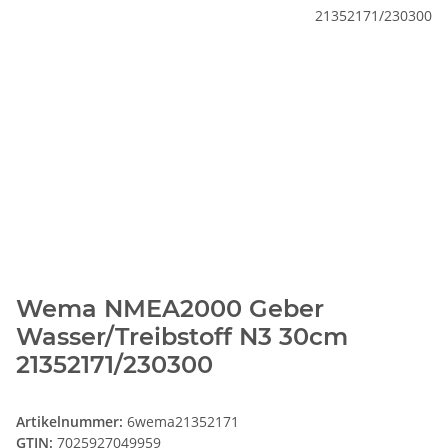
Wema NMEA2000 Geber
Wasser/Treibstoff N3 30cm
21352171/230300
Artikelnummer:
6wema21352171
GTIN:
7025927049959