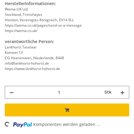
Herstellerinformationen:
Wema-UK Ltd.
Stockland, Trimshayes
Honiton, Vereinigtes Königreich, EX14 9LL
https://wema.co.uk/pages/send-us-a-message
https://wema.co.uk/
verantwortliche Person:
Lankhorst Taselaar
Komeet 13
CG Heerenveen, Niederlande, 8448
info@lankhorst-hohorst.de
https://www.lankhorst-hohorst.de
Stk
ing...
Komponenten werden geladen ...