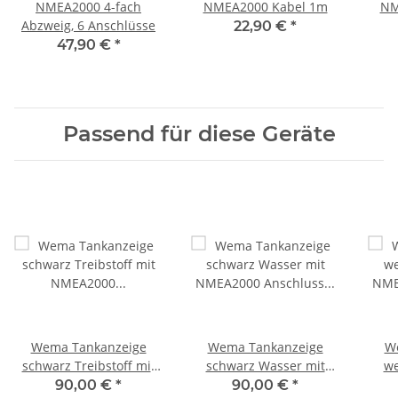
NMEA2000 4-fach
NMEA2000 Kabel 1m
NM
Abzweig, 6 Anschlüsse
22,90 €
*
47,90 €
*
Passend für diese Geräte
Wema Tankanzeige
Wema Tankanzeige
W
schwarz Treibstoff mit
schwarz Wasser mit
we
NMEA2000 Anschluss
NMEA2000 Anschluss
NM
90,00 €
*
90,00 €
*