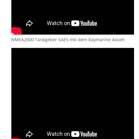
NMEA2000 Tankgeber SAE5 mit dem Raymarine Axiom