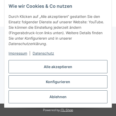
Informationen
Wie wir Cookies & Co nutzen
Durch Klicken auf „Alle akzeptieren“ gestatten Sie den
Einsatz folgender Dienste auf unserer Website: YouTube.
Sie können die Einstellung jederzeit ändern
(Fingerabdruck-Icon links unten). Weitere Details finden
Sie unter
Konfigurieren
und in unserer
Datenschutzerklärung
.
Gesetzliche Informationen
Impressum
|
Datenschutz
Alle akzeptieren
Vertrag widerrufen
Konfigurieren
Ablehnen
* Alle Preise inkl. gesetzlicher USt., zzgl.
Versand
Powered by
JTL-Shop