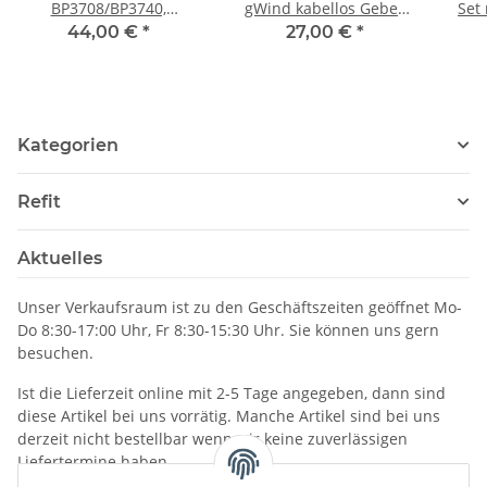
BP3708/BP3740,
gWind kabellos Geber
Set
Kunststoff
010-12117-10
44,00 €
*
27,00 €
*
Kategorien
Refit
Aktuelles
Unser Verkaufsraum ist zu den Geschäftszeiten geöffnet Mo-
Do 8:30-17:00 Uhr, Fr 8:30-15:30 Uhr. Sie können uns gern
besuchen.
Ist die Lieferzeit online mit 2-5 Tage angegeben, dann sind
diese Artikel bei uns vorrätig. Manche Artikel sind bei uns
derzeit nicht bestellbar wenn wir keine zuverlässigen
Liefertermine haben.