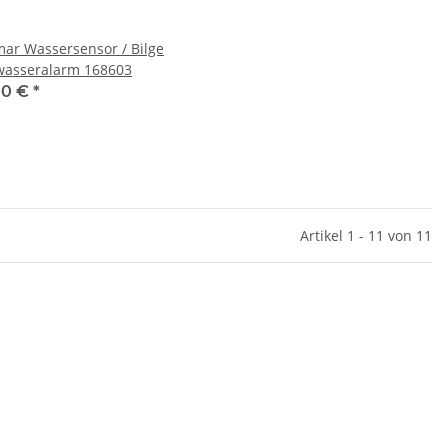
ar Wassersensor / Bilge
asseralarm 168603
00 €
*
Artikel 1 - 11 von 11