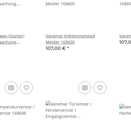
ay (Starter)
Vanemar Kohlenmonoxid
Vanem
wachung,
Melder 168605
107,
107,00 €
*
wachung 168600