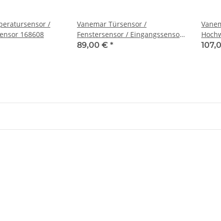
eratursensor /
Vanemar Türsensor /
Vanem
sensor 168608
Fenstersensor / Eingangssensor
Hochw
168602
89,00 €
*
107,