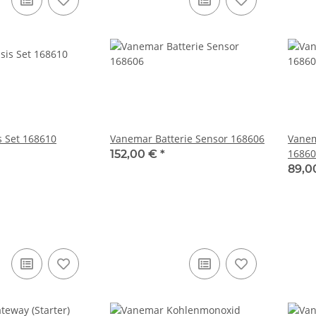
 Set 168610
Vanemar Batterie Sensor 168606
Vane
16860
152,00 €
*
89,0