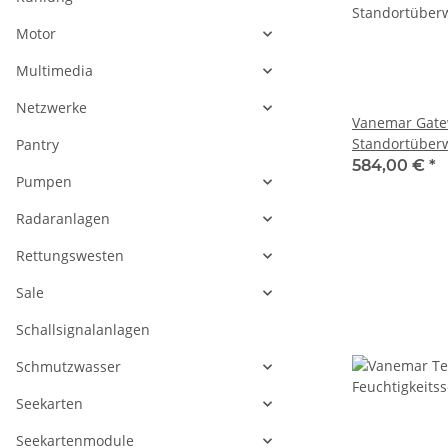
Motor
Multimedia
Netzwerke
Vanemar Gatew
Standortüber
Pantry
Geofencing &
584,00 €
*
Pumpen
Batterieüber
Radaranlagen
Rettungswesten
Sale
Schallsignalanlagen
Schmutzwasser
Seekarten
Seekartenmodule