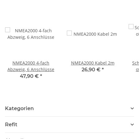
NMEA2000 4-fach
NMEA2000 Kabel 2m
Sch
Abzweig, 6 Anschlüsse
o
26,90 €
*
47,90 €
*
Kategorien
Refit