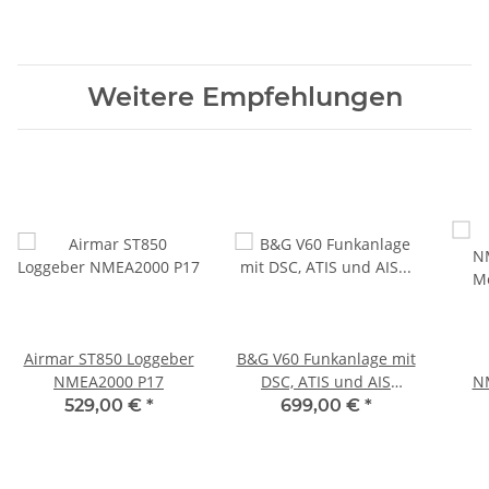
Starter Kit 000-10760-
Micro-C Netzwerk-
NME
001
Verbinder 000-12612-
001
Weitere Empfehlungen
Airmar ST850 Loggeber
B&G V60 Funkanlage mit
NMEA2000 P17
DSC, ATIS und AIS
NM
Empfänger 000-14471-
M
529,00 €
*
699,00 €
*
001