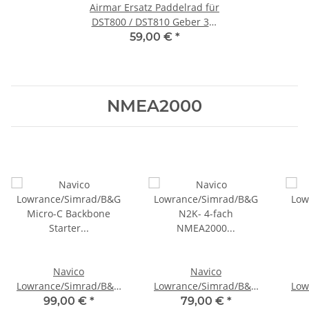
Airmar Ersatz Paddelrad für
DST800 / DST810 Geber 33-
398-04, für Gen1 Geber
59,00 €
*
NMEA2000
Navico
Navico
Lowrance/Simrad/B&G
Lowrance/Simrad/B&G
Low
Micro-C Backbone
N2K- 4-fach NMEA2000
99,00 €
*
79,00 €
*