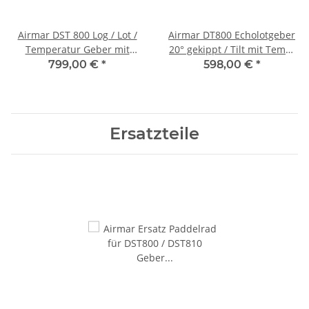
Airmar DST 800 Log / Lot /
Airmar DT800 Echolotgeber
Temperatur Geber mit
20° gekippt / Tilt mit Temp.
NMEA0183 Ausgang offenen
und 5m NMEA2000 Kabel
799,00 €
*
598,00 €
*
Enden P17 44-072-2-41
Ersatzteile