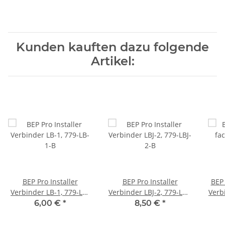
Kunden kauften dazu folgende
Artikel:
BEP Pro Installer
BEP Pro Installer
BEP 
Verbinder LB-1, 779-LB-
Verbinder LBJ-2, 779-LBJ-
Verbi
1-B
2-B
6,00 €
*
8,50 €
*