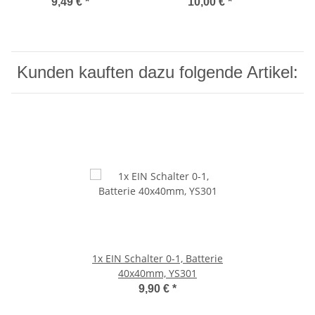
100A, 657016101
125A, 657016121
9,49 €
*
10,00 €
*
Kunden kauften dazu folgende Artikel:
1x EIN Schalter 0-1, Batterie
40x40mm, YS301
9,90 €
*