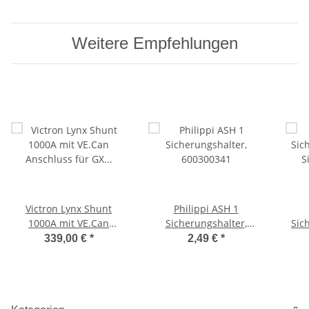
Weitere Empfehlungen
Victron Lynx Shunt
Philippi ASH 1
1000A mit VE.Can
Sicherungshalter,
Sic
Anschluss für GX Geräte
600300341
S
339,00 €
*
2,49 €
*
LYN040102100