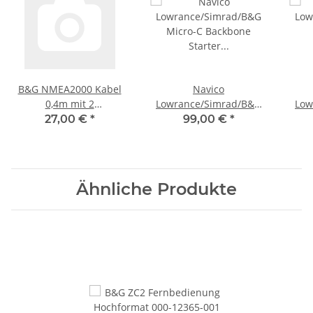
B&G NMEA2000 Kabel
Navico
0,4m mit 2
Lowrance/Simrad/B&G
Low
Winkelsteckern 000-
Micro-C Backbone
N2K
27,00 €
*
99,00 €
*
10614-001
Starter Kit 000-10760-
M
001
Ver
Ähnliche Produkte