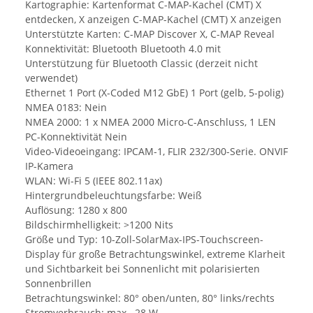
Kartographie: Kartenformat C-MAP-Kachel (CMT) X
entdecken, X anzeigen C-MAP-Kachel (CMT) X anzeigen
Unterstützte Karten: C-MAP Discover X, C-MAP Reveal
Konnektivität: Bluetooth Bluetooth 4.0 mit
Unterstützung für Bluetooth Classic (derzeit nicht
verwendet)
Ethernet 1 Port (X-Coded M12 GbE) 1 Port (gelb, 5-polig)
NMEA 0183: Nein
NMEA 2000: 1 x NMEA 2000 Micro-C-Anschluss, 1 LEN
PC-Konnektivität Nein
Video-Videoeingang: IPCAM-1, FLIR 232/300-Serie. ONVIF
IP-Kamera
WLAN: Wi-Fi 5 (IEEE 802.11ax)
Hintergrundbeleuchtungsfarbe: Weiß
Auflösung: 1280 x 800
Bildschirmhelligkeit: >1200 Nits
Größe und Typ: 10-Zoll-SolarMax-IPS-Touchscreen-
Display für große Betrachtungswinkel, extreme Klarheit
und Sichtbarkeit bei Sonnenlicht mit polarisierten
Sonnenbrillen
Betrachtungswinkel: 80° oben/unten, 80° links/rechts
Stromverbrauch: max. 28 W