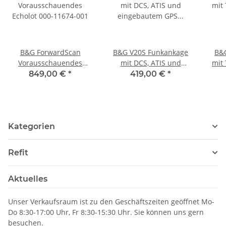
B&G ForwardScan
B&G V20S Funkankage
B&G
Vorausschauendes
mit DCS, ATIS und
mit 
Echolot 000-11674-001
eingebautem GPS 000-
Ge
849,00 €
*
419,00 €
*
14492-001
Kategorien
Refit
Aktuelles
Unser Verkaufsraum ist zu den Geschäftszeiten geöffnet Mo-
Do 8:30-17:00 Uhr, Fr 8:30-15:30 Uhr. Sie können uns gern
besuchen.