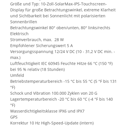
Größe und Typ: 10-Zoll-SolarMax-IPS-Touchscreen-
Display für große Betrachtungswinkel, extreme Klarheit
und Sichtbarkeit bei Sonnenlicht mit polarisierten
Sonnenbrillen
Betrachtungswinkel 80° oben/unten, 80° links/rechts
Elektrisch
Stromverbrauch, max. 28 W
Empfohlener Sicherungswert 5 A
Versorgungsspannung 12/24 V DC (10 - 31,2 V DC min. -
max.)
Luftfeuchtigkeit IEC 60945 Feuchte Hitze 66 °C (150 °F)
bei 95 % relativ (18 Stunden)
Umfeld
Betriebstemperaturbereich -15 °C bis 55 °C (5 °F bis 131
°F)
Schock und Vibration 100.000 Zyklen von 20 G
Lagertemperaturbereich -20 °C bis 60 °C (-4 °F bis 140
°F)
Wasserdichtigkeitsklasse IPX6 und IPX7
GPS
Korrektur 10 Hz High-Speed-Update (intern)