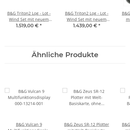
B&G Triton2 Log - Lot -
B&G Triton2 Log - Lot -
B&G
Wind Set mit neuem
Wind Set mit neuem
m
Funk-Windgeber und
Kabel-Windgeber und
NMEA
1.519,00 €
*
1.439,00 €
*
DST810, 000-14956-002
DST810 000-14955-002
Ähnliche Produkte
B&G Vulcan 9
B&G Zeus SR-12 Plotter
B&G