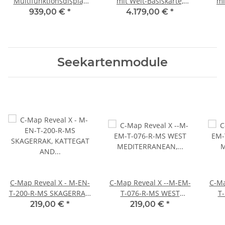
Multifunktionsdisplay
mit Welt-Basiskarte,
mi
000-13214-001
ohne Geber 12 Zoll 000-
ohne
939,00 €
*
4.179,00 €
*
16025-001
Seekartenmodule
C-Map Reveal X - M-EN-
C-Map Reveal X --M-EM-
C-Ma
T-200-R-MS SKAGERRAK,
T-076-R-MS WEST
T-
KATTEGAT AND BALTIC
MEDITERRANEAN,
M
219,00 €
*
219,00 €
*
SEA
AZORE, CANARY