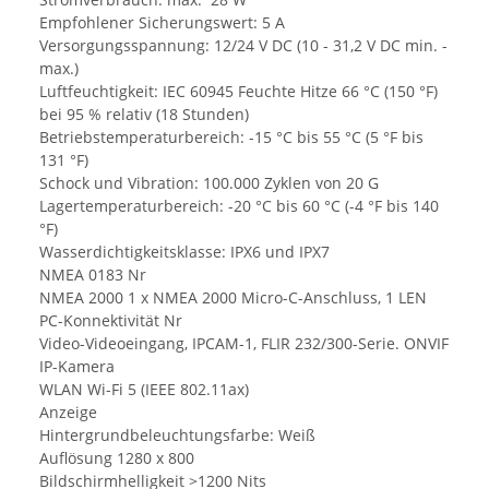
Empfohlener Sicherungswert: 5 A
Versorgungsspannung: 12/24 V DC (10 - 31,2 V DC min. -
max.)
Luftfeuchtigkeit: IEC 60945 Feuchte Hitze 66 °C (150 °F)
bei 95 % relativ (18 Stunden)
Betriebstemperaturbereich: -15 °C bis 55 °C (5 °F bis
131 °F)
Schock und Vibration: 100.000 Zyklen von 20 G
Lagertemperaturbereich: -20 °C bis 60 °C (-4 °F bis 140
°F)
Wasserdichtigkeitsklasse: IPX6 und IPX7
NMEA 0183 Nr
NMEA 2000 1 x NMEA 2000 Micro-C-Anschluss, 1 LEN
PC-Konnektivität Nr
Video-Videoeingang, IPCAM-1, FLIR 232/300-Serie. ONVIF
IP-Kamera
WLAN Wi-Fi 5 (IEEE 802.11ax)
Anzeige
Hintergrundbeleuchtungsfarbe: Weiß
Auflösung 1280 x 800
Bildschirmhelligkeit >1200 Nits