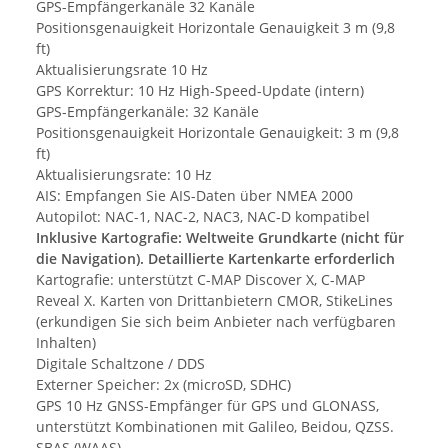
GPS-Empfängerkanäle 32 Kanäle
Positionsgenauigkeit Horizontale Genauigkeit 3 ​​m (9,8
ft)
Aktualisierungsrate 10 Hz
GPS Korrektur: 10 Hz High-Speed-Update (intern)
GPS-Empfängerkanäle: 32 Kanäle
Positionsgenauigkeit Horizontale Genauigkeit: 3 ​​m (9,8
ft)
Aktualisierungsrate: 10 Hz
AIS: Empfangen Sie AIS-Daten über NMEA 2000
Autopilot: NAC-1, NAC-2, NAC3, NAC-D kompatibel
Inklusive Kartografie: Weltweite Grundkarte (nicht für
die Navigation). Detaillierte Kartenkarte erforderlich
Kartografie: unterstützt C-MAP Discover X, C-MAP
Reveal X. Karten von Drittanbietern CMOR, StikeLines
(erkundigen Sie sich beim Anbieter nach verfügbaren
Inhalten)
Digitale Schaltzone / DDS
Externer Speicher: 2x (microSD, SDHC)
GPS 10 Hz GNSS-Empfänger für GPS und GLONASS,
unterstützt Kombinationen mit Galileo, Beidou, QZSS.
SBAS (WAAS)