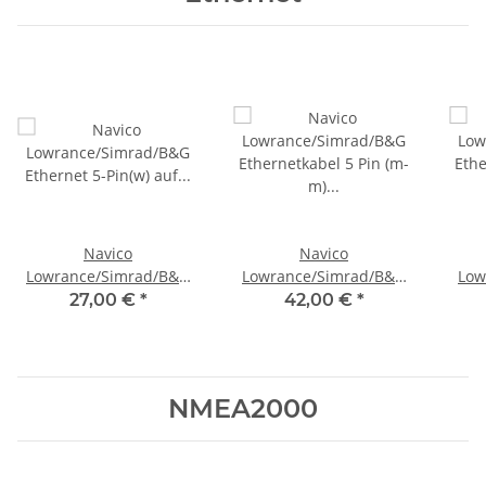
Navico
Navico
Lowrance/Simrad/B&G
Lowrance/Simrad/B&G
Low
Ethernet 5-Pin(w) auf
Ethernetkabel 5 Pin (m-
Ethe
27,00 €
*
42,00 €
*
RJ45(m) Adapterkabel
m) 1,8 m 0127-51
m) 
000-11246-001
NMEA2000