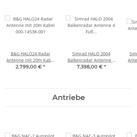
B&G HALO24 Radar
Simrad HALO 2004
Sim
Antenne mit 20m Kabel
Balkenradar Antenne 4
Ant
000-14538-001
Fuß 000-15759-001
2.799,00 €
*
7.398,00 €
*
Antriebe