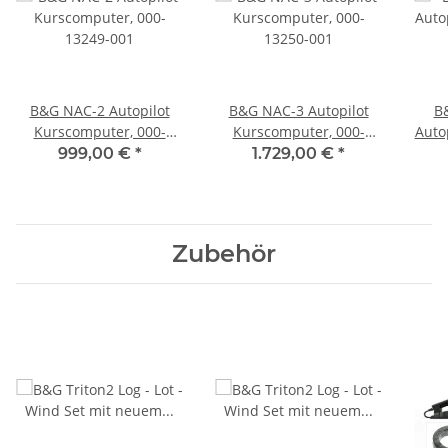
B&G NAC-2 Autopilot
B&G NAC-3 Autopilot
B
Kurscomputer, 000-
Kurscomputer, 000-
Auto
13249-001
13250-001
Moto
999,00 €
*
1.729,00 €
*
9, R
Zubehör