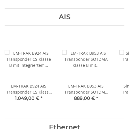
AIS
EM-TRAK B924 AIS
EM-TRAK B953 AIS
Si
Transponder CS Klasse
Transponder SOTDMA
Tra
B mit integriertem
Klasse B mit
500 
1.049,00 €
*
889,00 €
*
Splitter, WiFi und
integriertem Splitter
Bluetooth
Ethernet