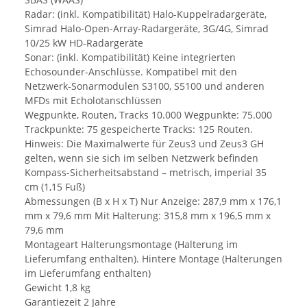
Radar: (inkl. Kompatibilität) Halo-Kuppelradargeräte,
Simrad Halo-Open-Array-Radargeräte, 3G/4G, Simrad
10/25 kW HD-Radargeräte
Sonar: (inkl. Kompatibilität) Keine integrierten
Echosounder-Anschlüsse. Kompatibel mit den
Netzwerk-Sonarmodulen S3100, S5100 und anderen
MFDs mit Echolotanschlüssen
Wegpunkte, Routen, Tracks 10.000 Wegpunkte: 75.000
Trackpunkte: 75 gespeicherte Tracks: 125 Routen.
Hinweis: Die Maximalwerte für Zeus3 und Zeus3 GH
gelten, wenn sie sich im selben Netzwerk befinden
Kompass-Sicherheitsabstand – metrisch, imperial 35
cm (1,15 Fuß)
Abmessungen (B x H x T) Nur Anzeige: 287,9 mm x 176,1
mm x 79,6 mm Mit Halterung: 315,8 mm x 196,5 mm x
79,6 mm
Montageart Halterungsmontage (Halterung im
Lieferumfang enthalten). Hintere Montage (Halterungen
im Lieferumfang enthalten)
Gewicht 1,8 kg
Garantiezeit 2 Jahre