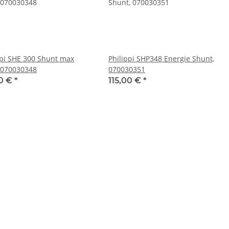
ppi SHE 300 Shunt max
Philippi SHP348 Energie Shunt,
 070030348
070030351
00 €
*
115,00 €
*