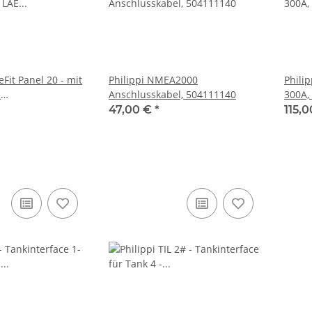
eFit Panel 20 - mit
Philippi NMEA2000
Phili
E
Anschlusskabel, 504111140
300A,
teiler, 030230020
47,00 €
*
115,