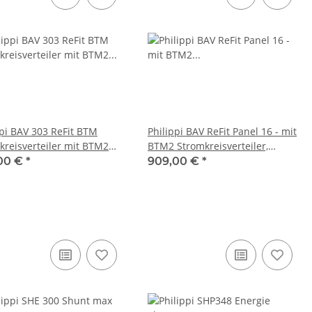
ppi BAV 303 ReFit BTM
Philippi BAV ReFit Panel 16 - mit
kreisverteiler mit BTM2
BTM2 Stromkreisverteiler,
riemonitor, 030183015
030230016
00 €
*
909,00 €
*