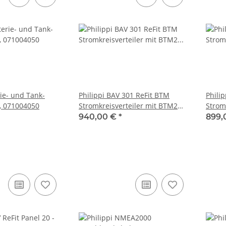
rie- und Tank-
Philippi BAV 301 ReFit BTM
Phili
, 071004050
Stromkreisverteiler mit BTM2
Strom
Batteriemonitor, 030183011
Batte
940,00 €
*
899,