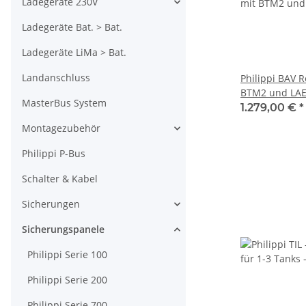
Ladegeräte 230V
Ladegeräte Bat. > Bat.
Ladegeräte LiMa > Bat.
Landanschluss
Philippi BAV R
BTM2 und LA
MasterBus System
Stromkreisver
1.279,00 €
*
Montagezubehör
Philippi P-Bus
Schalter & Kabel
Sicherungen
Sicherungspanele
Philippi Serie 100
Philippi Serie 200
Philippi Serie 700