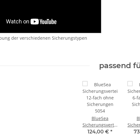
bung der verschiedenen Sicherungstypen
passend fü
BlueSea
B
Sicherungsverteiler
Siche
12-fach ohne
6-f
124,00 €
*
73
Sicherungen
Sic