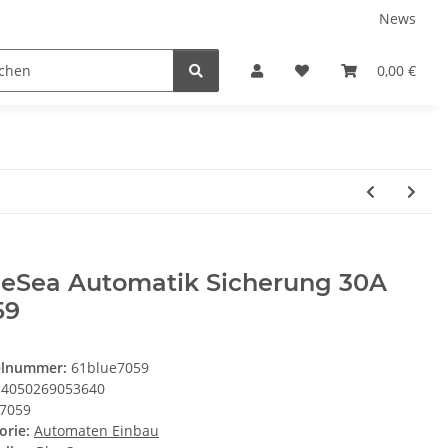
News
Karriere
Service
0,00 €
ueSea Automatik Sicherung 30A
59
elnummer:
61blue7059
4050269053640
7059
orie:
Automaten Einbau