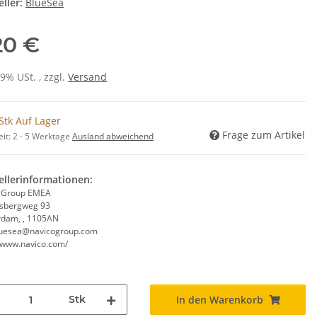
ller:
BlueSea
20 €
19% USt. , zzgl.
Versand
Stk Auf Lager
Frage zum Artikel
eit:
2 - 5 Werktage
Ausland abweichend
ellerinformationen:
 Group EMEA
rsbergweg 93
dam, , 1105AN
luesea@navicogroup.com
//www.navico.com/
Stk
In den Warenkorb