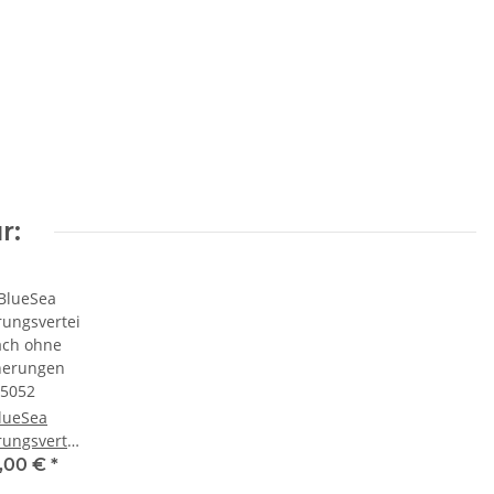
r:
lueSea
rungsverteiler
ach ohne
,00 €
*
herungen