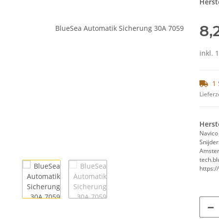
Herste
8,
inkl. 
1 
Lieferz
Herst
Navico
Snijde
Amster
tech.b
https: