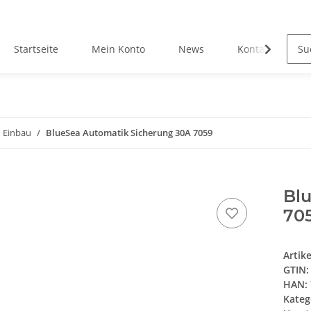
Startseite
Mein Konto
News
Kontakt
 Einbau
BlueSea Automatik Sicherung 30A 7059
Bl
70
Artik
GTIN:
HAN:
Kateg