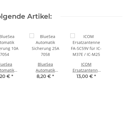
5052
lgende Artikel:
lueSea
BlueSea
ICOM
tomatik
Automatik
Ersatzantenne
erung 10A
Sicherung 25A
FA-SC59V für IC-
,20 €
*
8,20 €
*
13,00 €
*
7054
7058
M37E / IC-M25