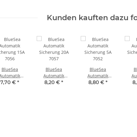
5054
Kunden kauften dazu fo
BlueSea
BlueSea
BlueSea
B
Automatik
Automatik
Automatik
Au
cherung 15A
Sicherung 20A
Sicherung 5A
Sich
7,70 €
*
8,20 €
*
8,80 €
*
8
7056
7057
7052