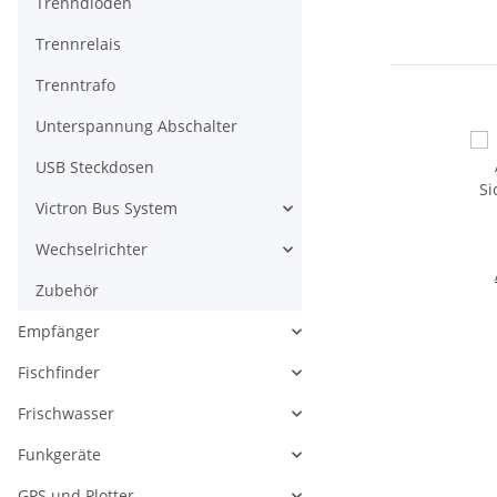
Trenndioden
Trennrelais
Trenntrafo
Unterspannung Abschalter
USB Steckdosen
Victron Bus System
Wechselrichter
Zubehör
Si
Empfänger
Fischfinder
Frischwasser
Funkgeräte
GPS und Plotter