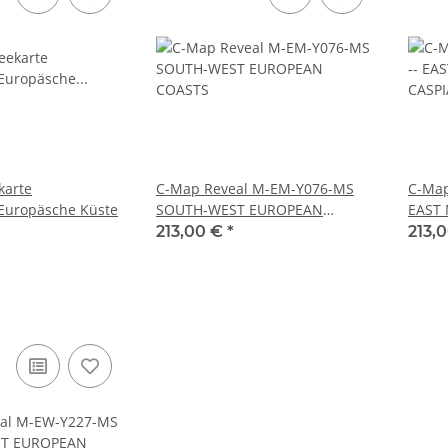
karte
C-Map Reveal M-EM-Y076-MS
C-Map
Europäsche Küste
SOUTH-WEST EUROPEAN
EAST 
COASTS
SEAS
213,00 €
*
213,