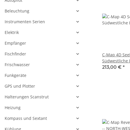
Autopilot
Beleuchtung
Instrumenten Serien
Elektrik
Empfänger
Fischfinder
C-Map 4D See
Südwestliche 
Frischwasser
213,00 €
*
Funkgeräte
GPS und Plotter
Halterungen Scanstrut
Heizung
Kompass und Sextant
Kühlung