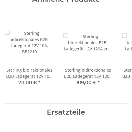
Sterling bidirektionales
Sterling bidirektionales
Ster
B2B-Ladegerät 12V 10A,
B2B-Ladegerät 12V 120A
B2B-
BB1210
zu 48V, BB1248120
211,00 €
*
819,00 €
*
Ersatzteile