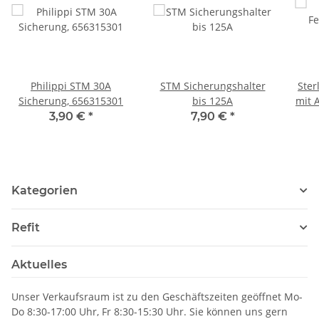
Philippi STM 30A
STM Sicherungshalter
Ster
Sicherung, 656315301
bis 125A
mit A
zu-B
3,90 €
*
7,90 €
*
m
La
Kategorien
Refit
Aktuelles
Unser Verkaufsraum ist zu den Geschäftszeiten geöffnet Mo-
Do 8:30-17:00 Uhr, Fr 8:30-15:30 Uhr. Sie können uns gern