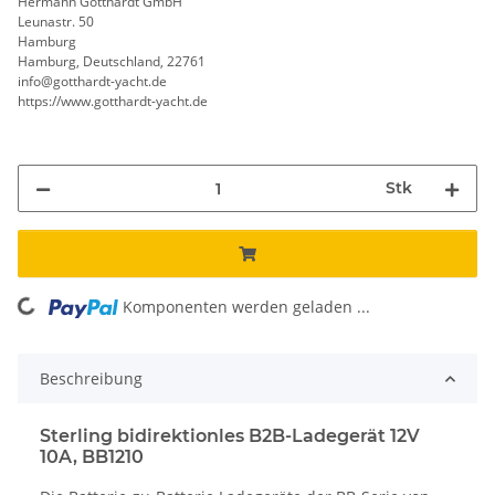
Hermann Gotthardt GmbH
Leunastr. 50
Hamburg
Hamburg, Deutschland, 22761
info@gotthardt-yacht.de
https://www.gotthardt-yacht.de
Stk
ng...
Komponenten werden geladen ...
Beschreibung
Sterling bidirektionles B2B-Ladegerät 12V
10A, BB1210