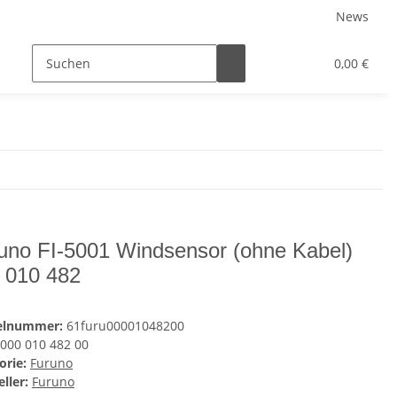
News
Service
0,00 €
uno FI-5001 Windsensor (ohne Kabel)
 010 482
kelnummer:
61furu00001048200
000 010 482 00
orie:
Furuno
ller:
Furuno