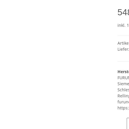
54
inkl. 
Artike
Liefer
Herst
FURU
Sieme
Schle
Relli
furun
https