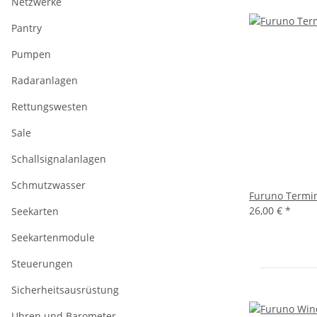
Netzwerke
Pantry
Pumpen
Radaranlagen
Rettungswesten
Sale
Schallsignalanlagen
Schmutzwasser
Furuno Termin
26,00 €
*
Seekarten
Seekartenmodule
Steuerungen
Sicherheitsausrüstung
Uhren und Barometer