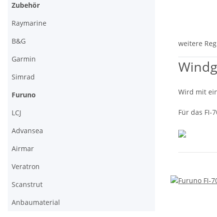
Zubehör
Raymarine
B&G
weitere Reg
Garmin
Windg
Simrad
Wird mit ei
Furuno
Für das FI-
LCJ
Advansea
Airmar
Veratron
Scanstrut
Anbaumaterial