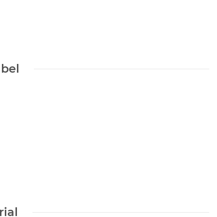
bel
ial