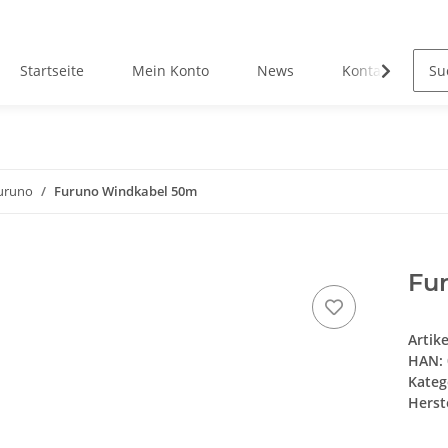
Startseite
Mein Konto
News
Kontakt
uruno
Furuno Windkabel 50m
Fu
Artik
HAN:
Kateg
Herste