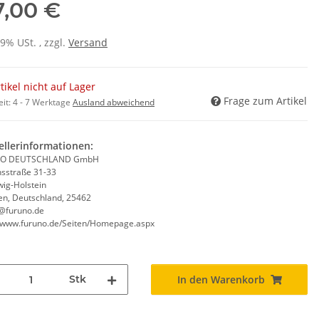
7,00 €
19% USt. , zzgl.
Versand
tikel nicht auf Lager
Frage zum Artikel
eit:
4 - 7 Werktage
Ausland abweichend
ellerinformationen:
O DEUTSCHLAND GmbH
sstraße 31-33
wig-Holstein
gen, Deutschland, 25462
@furuno.de
//www.furuno.de/Seiten/Homepage.aspx
Stk
In den Warenkorb