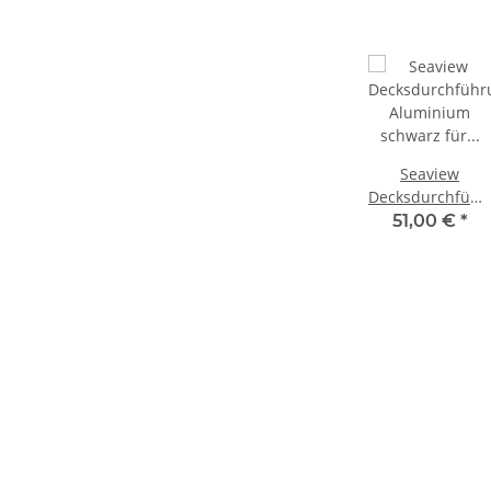
Seaview
Decksdurchführ
Aluminium
51,00 €
*
schwarz für
Kabel 2-10mm
CG20A-B