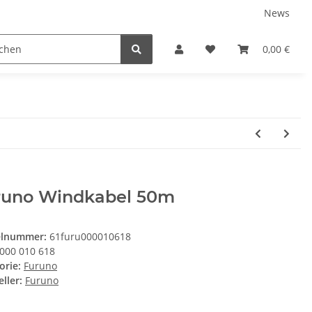
News
Service
0,00 €
runo Windkabel 50m
elnummer:
61furu000010618
000 010 618
orie:
Furuno
ller:
Furuno