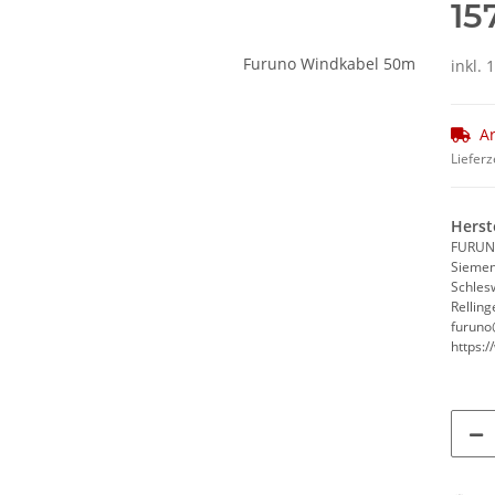
15
inkl. 
Ar
Lieferz
Herst
FURUN
Siemen
Schles
Rellin
furuno
https: