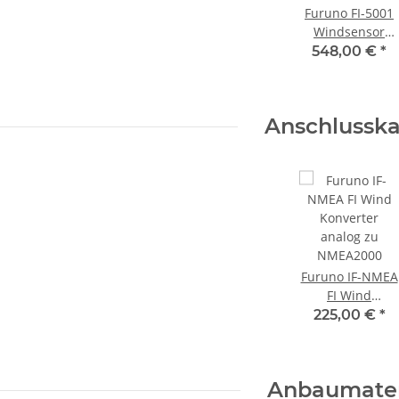
Furuno FI-5001
Windsensor
(ohne Kabel) 000
548,00 €
*
010 482
Anschlusska
Furuno IF-NMEA
FI Wind
Konverter
225,00 €
*
analog zu
NMEA2000
Anbaumater