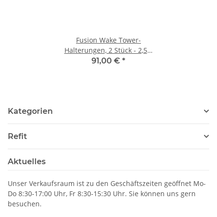
Fusion Wake Tower-
Halterungen, 2 Stück - 2,5""
Rohrmontage für die 6,5""
91,00 €
*
Wake Tower Lautsprecher
010-13101-00
Kategorien
Refit
Aktuelles
Unser Verkaufsraum ist zu den Geschäftszeiten geöffnet Mo-
Do 8:30-17:00 Uhr, Fr 8:30-15:30 Uhr. Sie können uns gern
besuchen.