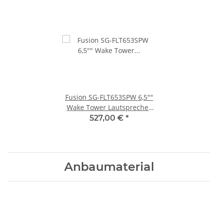
Fusion SG-FLT653SPW 6,5""
Wake Tower Lautsprecher
weiß, V3i - 010-02771-50
527,00 €
*
Anbaumaterial