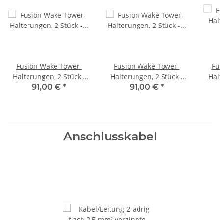
Fusion Wake Tower-
Fusion Wake Tower-
Fu
Halterungen, 2 Stück -
Halterungen, 2 Stück -
Hal
2,5"" Rohrmontage für
2"" Rohrmontage für die
für
91,00 €
*
91,00 €
*
die 6,5"" Wake Tower
6,5"" Wake Tower
di
Lautsprecher 010-13101-
Lautsprecher 010-13101-
Laut
00
10
Anschlusskabel